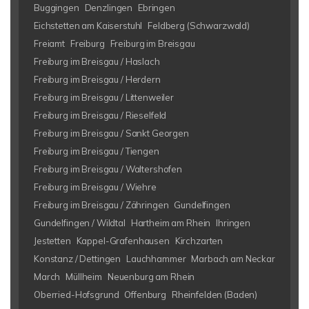
Buggingen
Denzlingen
Ebringen
Eichstetten am Kaiserstuhl
Feldberg (Schwarzwald)
Freiamt
Freiburg
Freiburg im Breisgau
Freiburg im Breisgau / Haslach
Freiburg im Breisgau / Herdern
Freiburg im Breisgau / Littenweiler
Freiburg im Breisgau / Rieselfeld
Freiburg im Breisgau / Sankt Georgen
Freiburg im Breisgau / Tiengen
Freiburg im Breisgau / Waltershofen
Freiburg im Breisgau / Wiehre
Freiburg im Breisgau / Zähringen
Gundelfingen
Gundelfingen / Wildtal
Hartheim am Rhein
Ihringen
Jestetten
Kappel-Grafenhausen
Kirchzarten
Konstanz / Dettingen
Lauchhammer
Marbach am Neckar
March
Müllheim
Neuenburg am Rhein
Oberried-Hofsgrund
Offenburg
Rheinfelden (Baden)