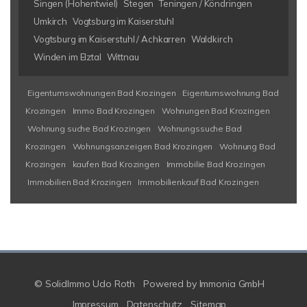
Singen (Hohentwiel)
Stegen
Teningen / Köndringen
Umkirch
Vogtsburg im Kaiserstuhl
Vogtsburg im Kaiserstuhl / Achkarren
Waldkirch
Winden im Elztal
Wittnau
Eigentumswohnungen Bad Krozingen
Eigentumswohnung Bad
Krozingen
Immo Bad Krozingen
Wohnungen Bad Krozingen
Wohnung suche Bad Krozingen
Wohnungssuche Bad
Krozingen
Wohnungsanzeigen Bad Krozingen
Wohnung Bad
Krozingen
kaufen Bad Krozingen
Immobilie Bad Krozingen
Immobilien Bad Krozingen
Immobilienkauf Bad Krozingen
© SolidImmo Udo Roth
Powered by
Immonia GmbH
Impressum
Datenschutz
Sitemap