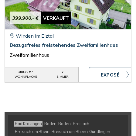
399.900,- €
VERKAUFT
Winden im Elztal
Bezugsfreies freistehendes Zweifamilienhaus
Zweifamilienhaus
188,30 m²
7
WOHNFLÄCHE
ZIMMER
Bad Krozingen
Baden-Baden
Breisach
Breisach am Rhein
Breisach am Rhein / Gündlingen