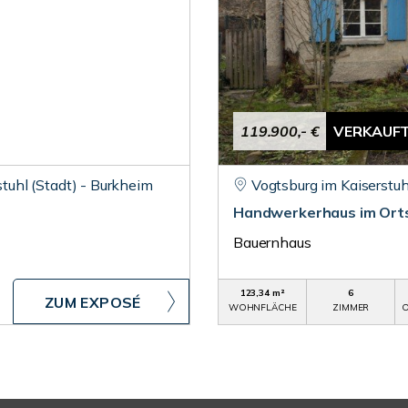
119.900,- €
VERKAUF
stuhl (Stadt) - Burkheim
Vogtsburg im Kaiserstuh
Handwerkerhaus im Orts
Bauernhaus
123,34 m²
6
ZUM EXPOSÉ
WOHNFLÄCHE
ZIMMER
O