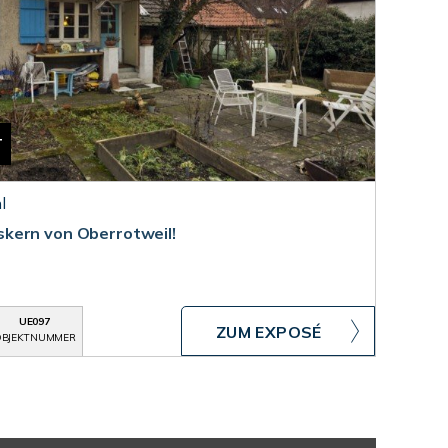
T
l
kern von Oberrotweil!
UE097
ZUM EXPOSÉ
BJEKTNUMMER