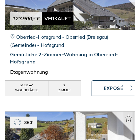
123.900,- €
VERKAUFT
Oberried-Hofsgrund - Oberried (Breisgau)
(Gemeinde) - Hofsgrund
Gemütliche 2-Zimmer-Wohnung in Oberried-
Hofsgrund
Etagenwohnung
54,50 m²
2
WOHNFLÄCHE
ZIMMER
360°