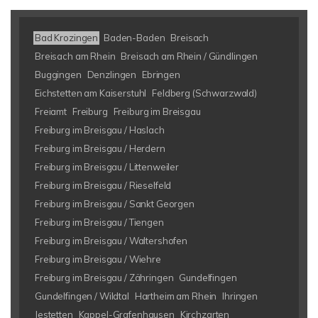
Bad Krozingen
Baden-Baden
Breisach
Breisach am Rhein
Breisach am Rhein / Gündlingen
Buggingen
Denzlingen
Ebringen
Eichstetten am Kaiserstuhl
Feldberg (Schwarzwald)
Freiamt
Freiburg
Freiburg im Breisgau
Freiburg im Breisgau / Haslach
Freiburg im Breisgau / Herdern
Freiburg im Breisgau / Littenweiler
Freiburg im Breisgau / Rieselfeld
Freiburg im Breisgau / Sankt Georgen
Freiburg im Breisgau / Tiengen
Freiburg im Breisgau / Waltershofen
Freiburg im Breisgau / Wiehre
Freiburg im Breisgau / Zähringen
Gundelfingen
Gundelfingen / Wildtal
Hartheim am Rhein
Ihringen
Jestetten
Kappel-Grafenhausen
Kirchzarten