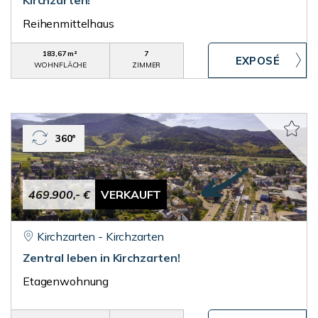
Kirchzarten!
Reihenmittelhaus
183,67 m²
7
WOHNFLÄCHE
ZIMMER
360°
469.900,- €
VERKAUFT
Kirchzarten - Kirchzarten
Zentral leben in Kirchzarten!
Etagenwohnung