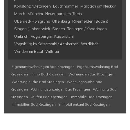
Konstanz / Dettingen
Lauchhammer
Marbach am Neckar
March
Müllheim
Neuenburg am Rhein
Oberried-Hofsgrund
Offenburg
Rheinfelden (Baden)
Singen (Hohentwiel)
Stegen
Teningen / Köndringen
Umkirch
Vogtsburg im Kaiserstuhl
Vogtsburg im Kaiserstuhl / Achkarren
Waldkirch
Winden im Elztal
Wittnau
Eigentumswohnungen Bad Krozingen
Eigentumswohnung Bad
Krozingen
Immo Bad Krozingen
Wohnungen Bad Krozingen
Wohnung suche Bad Krozingen
Wohnungssuche Bad
Krozingen
Wohnungsanzeigen Bad Krozingen
Wohnung Bad
Krozingen
kaufen Bad Krozingen
Immobilie Bad Krozingen
Immobilien Bad Krozingen
Immobilienkauf Bad Krozingen