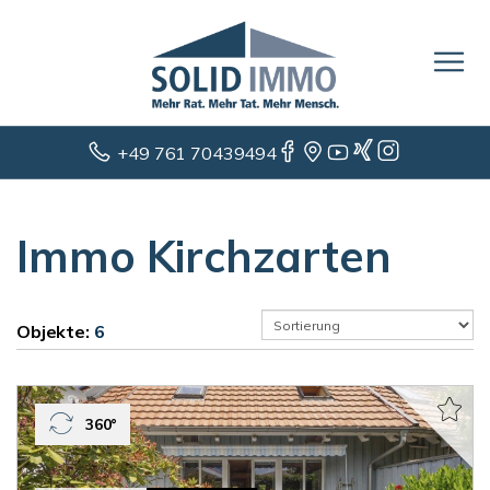
+49 761 70439494
Immo Kirchzarten
Objekte:
6
360°