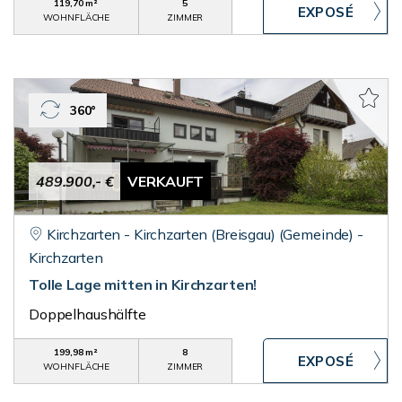
119,70 m²
5
WOHNFLÄCHE
ZIMMER
360°
489.900,- €
VERKAUFT
Kirchzarten - Kirchzarten (Breisgau) (Gemeinde) -
Kirchzarten
Tolle Lage mitten in Kirchzarten!
Doppelhaushälfte
199,98 m²
8
WOHNFLÄCHE
ZIMMER