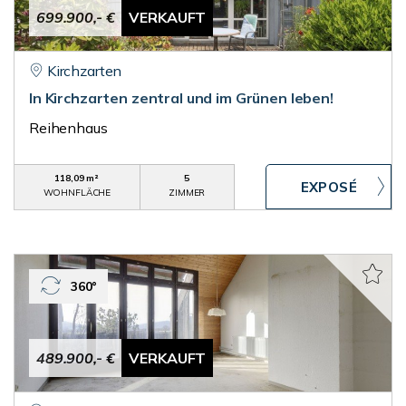
699.900,- €
VERKAUFT
Kirchzarten
In Kirchzarten zentral und im Grünen leben!
Reihenhaus
118,09 m²
5
WOHNFLÄCHE
ZIMMER
360°
489.900,- €
VERKAUFT