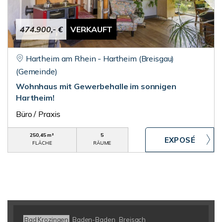
474.900,- €
VERKAUFT
Hartheim am Rhein - Hartheim (Breisgau)
(Gemeinde)
Wohnhaus mit Gewerbehalle im sonnigen
Hartheim!
Büro / Praxis
250,45 m²
5
FLÄCHE
RÄUME
Bad Krozingen
Baden-Baden
Breisach