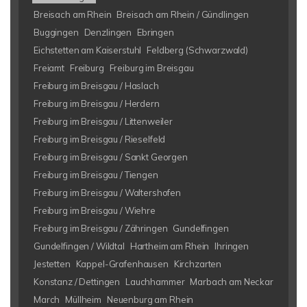
Breisach am Rhein
Breisach am Rhein / Gündlingen
Buggingen
Denzlingen
Ebringen
Eichstetten am Kaiserstuhl
Feldberg (Schwarzwald)
Freiamt
Freiburg
Freiburg im Breisgau
Freiburg im Breisgau / Haslach
Freiburg im Breisgau / Herdern
Freiburg im Breisgau / Littenweiler
Freiburg im Breisgau / Rieselfeld
Freiburg im Breisgau / Sankt Georgen
Freiburg im Breisgau / Tiengen
Freiburg im Breisgau / Waltershofen
Freiburg im Breisgau / Wiehre
Freiburg im Breisgau / Zähringen
Gundelfingen
Gundelfingen / Wildtal
Hartheim am Rhein
Ihringen
Jestetten
Kappel-Grafenhausen
Kirchzarten
Konstanz / Dettingen
Lauchhammer
Marbach am Neckar
March
Müllheim
Neuenburg am Rhein