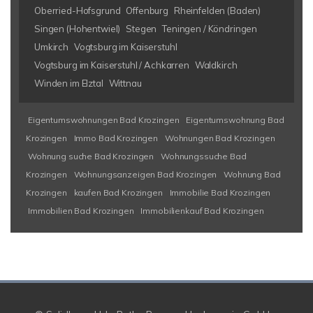
Oberried-Hofsgrund
Offenburg
Rheinfelden (Baden)
Singen (Hohentwiel)
Stegen
Teningen / Köndringen
Umkirch
Vogtsburg im Kaiserstuhl
Vogtsburg im Kaiserstuhl / Achkarren
Waldkirch
Winden im Elztal
Wittnau
Eigentumswohnungen Bad Krozingen
Eigentumswohnung Bad
Krozingen
Immo Bad Krozingen
Wohnungen Bad Krozingen
Wohnung suche Bad Krozingen
Wohnungssuche Bad
Krozingen
Wohnungsanzeigen Bad Krozingen
Wohnung Bad
Krozingen
kaufen Bad Krozingen
Immobilie Bad Krozingen
Immobilien Bad Krozingen
Immobilienkauf Bad Krozingen