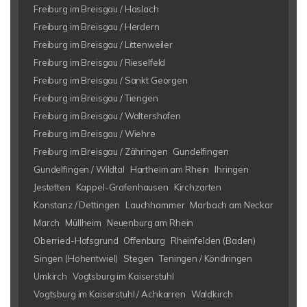
Freiburg im Breisgau / Haslach
Freiburg im Breisgau / Herdern
Freiburg im Breisgau / Littenweiler
Freiburg im Breisgau / Rieselfeld
Freiburg im Breisgau / Sankt Georgen
Freiburg im Breisgau / Tiengen
Freiburg im Breisgau / Waltershofen
Freiburg im Breisgau / Wiehre
Freiburg im Breisgau / Zähringen
Gundelfingen
Gundelfingen / Wildtal
Hartheim am Rhein
Ihringen
Jestetten
Kappel-Grafenhausen
Kirchzarten
Konstanz / Dettingen
Lauchhammer
Marbach am Neckar
March
Müllheim
Neuenburg am Rhein
Oberried-Hofsgrund
Offenburg
Rheinfelden (Baden)
Singen (Hohentwiel)
Stegen
Teningen / Köndringen
Umkirch
Vogtsburg im Kaiserstuhl
Vogtsburg im Kaiserstuhl / Achkarren
Waldkirch