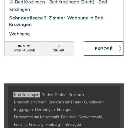
Bad Krozingen - Bad Krozingen (Stadt) - Bad
Krozingen
Sehr gepflegte 3-Zimmer-Wohnung in Bad
Krozingen
Wohnung
84,71 m²
3
WOHNFLÄCHE
ZIMMER
Bad Krozingen
Baden-Baden
Breisach
Breisach am Rhein
Breisach am Rhein / Gündlingen
Buggingen
Denzlingen
Ebringen
Eichstetten am Kaiserstuhl
Feldberg (Schwarzwald)
Freiamt
Freiburg
Freiburg im Breisgau