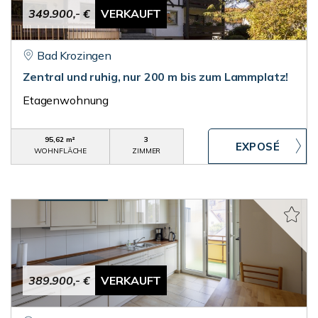
349.900,- €
VERKAUFT
Bad Krozingen
Zentral und ruhig, nur 200 m bis zum Lammplatz!
Etagenwohnung
95,62 m²
3
WOHNFLÄCHE
ZIMMER
389.900,- €
VERKAUFT