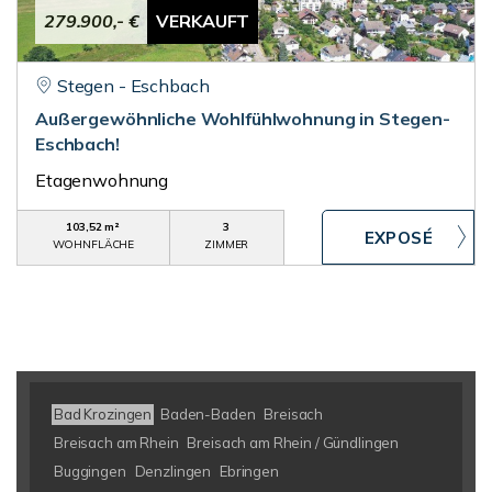
279.900,- €
VERKAUFT
Stegen - Eschbach
Außergewöhnliche Wohlfühlwohnung in Stegen-
Eschbach!
Etagenwohnung
103,52 m²
3
WOHNFLÄCHE
ZIMMER
Bad Krozingen
Baden-Baden
Breisach
Breisach am Rhein
Breisach am Rhein / Gündlingen
Buggingen
Denzlingen
Ebringen