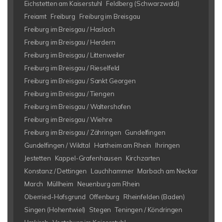
Eichstetten am Kaiserstuhl
Feldberg (Schwarzwald)
Freiamt
Freiburg
Freiburg im Breisgau
Freiburg im Breisgau / Haslach
Freiburg im Breisgau / Herdern
Freiburg im Breisgau / Littenweiler
Freiburg im Breisgau / Rieselfeld
Freiburg im Breisgau / Sankt Georgen
Freiburg im Breisgau / Tiengen
Freiburg im Breisgau / Waltershofen
Freiburg im Breisgau / Wiehre
Freiburg im Breisgau / Zähringen
Gundelfingen
Gundelfingen / Wildtal
Hartheim am Rhein
Ihringen
Jestetten
Kappel-Grafenhausen
Kirchzarten
Konstanz / Dettingen
Lauchhammer
Marbach am Neckar
March
Müllheim
Neuenburg am Rhein
Oberried-Hofsgrund
Offenburg
Rheinfelden (Baden)
Singen (Hohentwiel)
Stegen
Teningen / Köndringen