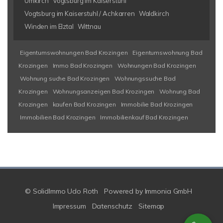
Umkirch
Vogtsburg im Kaiserstuhl
Vogtsburg im Kaiserstuhl / Achkarren
Waldkirch
Winden im Elztal
Wittnau
Eigentumswohnungen Bad Krozingen
Eigentumswohnung Bad
Krozingen
Immo Bad Krozingen
Wohnungen Bad Krozingen
Wohnung suche Bad Krozingen
Wohnungssuche Bad
Krozingen
Wohnungsanzeigen Bad Krozingen
Wohnung Bad
Krozingen
kaufen Bad Krozingen
Immobilie Bad Krozingen
Immobilien Bad Krozingen
Immobilienkauf Bad Krozingen
© SolidImmo Udo Roth
Powered by
Immonia GmbH
Impressum
Datenschutz
Sitemap