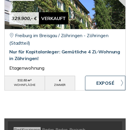
329.900,- €
VERKAUFT
Freiburg im Breisgau / Zähringen - Zähringen
(Stadtteil)
Nur für Kapitalanleger: Gemütliche 4 Zi.-Wohnung
in Zähringen!
Etagenwohnung
112,02 m²
4
WOHNFLÄCHE
ZIMMER
Bad Krozingen
Baden-Baden
Breisach