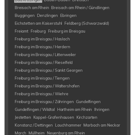
Breisach am Rhein
Breisach am Rhein / Gündlingen
Buggingen
Denzlingen
Ebringen
Eichstetten am Kaiserstuhl
Feldberg (Schwarzwald)
Freiamt
Freiburg
Freiburg im Breisgau
Freiburg im Breisgau / Haslach
Freiburg im Breisgau / Herdern
Freiburg im Breisgau / Littenweiler
Freiburg im Breisgau / Rieselfeld
Freiburg im Breisgau / Sankt Georgen
Freiburg im Breisgau / Tiengen
Freiburg im Breisgau / Waltershofen
Freiburg im Breisgau / Wiehre
Freiburg im Breisgau / Zähringen
Gundelfingen
Gundelfingen / Wildtal
Hartheim am Rhein
Ihringen
Jestetten
Kappel-Grafenhausen
Kirchzarten
Konstanz / Dettingen
Lauchhammer
Marbach am Neckar
March
Müllheim
Neuenburg am Rhein