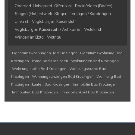
Oberried-Hofsgrund
Offenburg
Rheinfelden (Baden)
Singen (Hohentwiel)
Stegen
Teningen / Köndringen
Umkirch
Vogtsburg im Kaiserstuhl
Vogtsburg im Kaiserstuhl / Achkarren
Waldkirch
Winden im Elztal
Wittnau
Eigentumswohnungen Bad Krozingen
Eigentumswohnung Bad
Krozingen
Immo Bad Krozingen
Wohnungen Bad Krozingen
Wohnung suche Bad Krozingen
Wohnungssuche Bad
Krozingen
Wohnungsanzeigen Bad Krozingen
Wohnung Bad
Krozingen
kaufen Bad Krozingen
Immobilie Bad Krozingen
Immobilien Bad Krozingen
Immobilienkauf Bad Krozingen