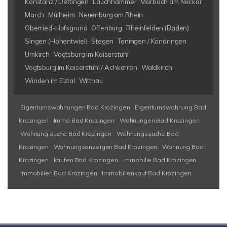
Konstanz / Dettingen
Lauchhammer
Marbach am Neckar
March
Müllheim
Neuenburg am Rhein
Oberried-Hofsgrund
Offenburg
Rheinfelden (Baden)
Singen (Hohentwiel)
Stegen
Teningen / Köndringen
Umkirch
Vogtsburg im Kaiserstuhl
Vogtsburg im Kaiserstuhl / Achkarren
Waldkirch
Winden im Elztal
Wittnau
Eigentumswohnungen Bad Krozingen
Eigentumswohnung Bad
Krozingen
Immo Bad Krozingen
Wohnungen Bad Krozingen
Wohnung suche Bad Krozingen
Wohnungssuche Bad
Krozingen
Wohnungsanzeigen Bad Krozingen
Wohnung Bad
Krozingen
kaufen Bad Krozingen
Immobilie Bad Krozingen
Immobilien Bad Krozingen
Immobilienkauf Bad Krozingen