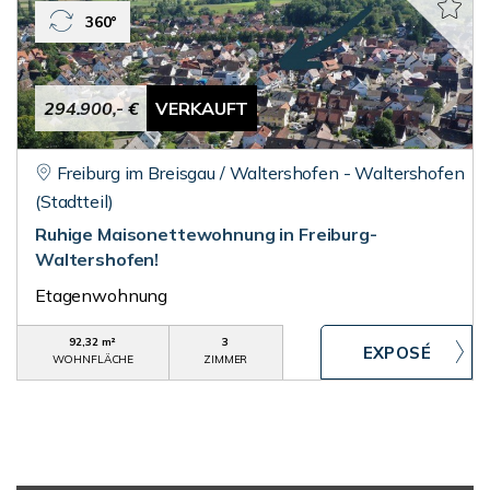
360°
294.900,- €
VERKAUFT
Freiburg im Breisgau / Waltershofen - Waltershofen
(Stadtteil)
Ruhige Maisonettewohnung in Freiburg-
Waltershofen!
Etagenwohnung
92,32 m²
3
WOHNFLÄCHE
ZIMMER