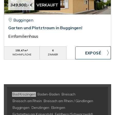
349.900,- €
VERKAUFT
Buggingen
Garten und Platztraum in Buggingen!
Einfamilienhaus
193,47 m²
6
WOHNFLÄCHE
ZIMMER
Bad Krozingen
Baden-Baden
Breisach
Breisach am Rhein
Breisach am Rhein / Gündlingen
Buggingen
Denzlingen
Ebringen
Eichstetten am Kaiserstuhl
Feldberg (Schwarzwald)