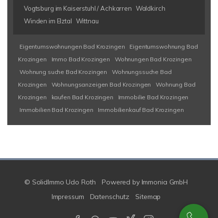
Vogtsburg im Kaiserstuhl / Achkarren
Waldkirch
Winden im Elztal
Wittnau
Eigentumswohnungen Bad Krozingen
Eigentumswohnung Bad
Krozingen
Immo Bad Krozingen
Wohnungen Bad Krozingen
Wohnung suche Bad Krozingen
Wohnungssuche Bad
Krozingen
Wohnungsanzeigen Bad Krozingen
Wohnung Bad
Krozingen
kaufen Bad Krozingen
Immobilie Bad Krozingen
Immobilien Bad Krozingen
Immobilienkauf Bad Krozingen
© SolidImmo Udo Roth
Powered by
Immonia GmbH
Impressum
Datenschutz
Sitemap