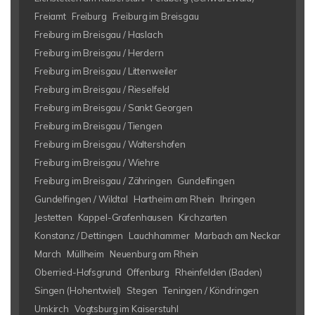
Freiamt
Freiburg
Freiburg im Breisgau
Freiburg im Breisgau / Haslach
Freiburg im Breisgau / Herdern
Freiburg im Breisgau / Littenweiler
Freiburg im Breisgau / Rieselfeld
Freiburg im Breisgau / Sankt Georgen
Freiburg im Breisgau / Tiengen
Freiburg im Breisgau / Waltershofen
Freiburg im Breisgau / Wiehre
Freiburg im Breisgau / Zähringen
Gundelfingen
Gundelfingen / Wildtal
Hartheim am Rhein
Ihringen
Jestetten
Kappel-Grafenhausen
Kirchzarten
Konstanz / Dettingen
Lauchhammer
Marbach am Neckar
March
Müllheim
Neuenburg am Rhein
Oberried-Hofsgrund
Offenburg
Rheinfelden (Baden)
Singen (Hohentwiel)
Stegen
Teningen / Köndringen
Umkirch
Vogtsburg im Kaiserstuhl