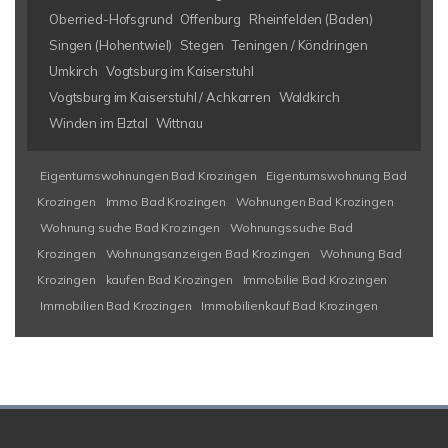
Oberried-Hofsgrund
Offenburg
Rheinfelden (Baden)
Singen (Hohentwiel)
Stegen
Teningen / Köndringen
Umkirch
Vogtsburg im Kaiserstuhl
Vogtsburg im Kaiserstuhl / Achkarren
Waldkirch
Winden im Elztal
Wittnau
Eigentumswohnungen Bad Krozingen
Eigentumswohnung Bad
Krozingen
Immo Bad Krozingen
Wohnungen Bad Krozingen
Wohnung suche Bad Krozingen
Wohnungssuche Bad
Krozingen
Wohnungsanzeigen Bad Krozingen
Wohnung Bad
Krozingen
kaufen Bad Krozingen
Immobilie Bad Krozingen
Immobilien Bad Krozingen
Immobilienkauf Bad Krozingen