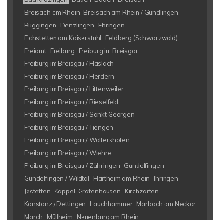
Breisach am Rhein
Breisach am Rhein / Gündlingen
Buggingen
Denzlingen
Ebringen
Eichstetten am Kaiserstuhl
Feldberg (Schwarzwald)
Freiamt
Freiburg
Freiburg im Breisgau
Freiburg im Breisgau / Haslach
Freiburg im Breisgau / Herdern
Freiburg im Breisgau / Littenweiler
Freiburg im Breisgau / Rieselfeld
Freiburg im Breisgau / Sankt Georgen
Freiburg im Breisgau / Tiengen
Freiburg im Breisgau / Waltershofen
Freiburg im Breisgau / Wiehre
Freiburg im Breisgau / Zähringen
Gundelfingen
Gundelfingen / Wildtal
Hartheim am Rhein
Ihringen
Jestetten
Kappel-Grafenhausen
Kirchzarten
Konstanz / Dettingen
Lauchhammer
Marbach am Neckar
March
Müllheim
Neuenburg am Rhein