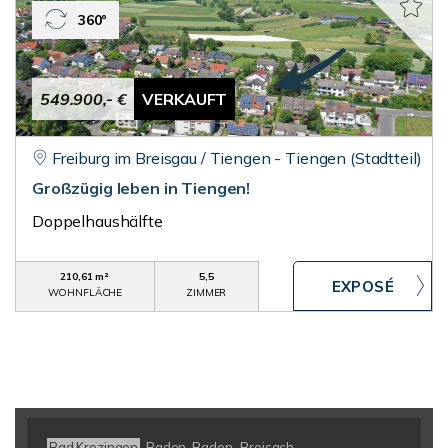
360°
549.900,- €
VERKAUFT
Freiburg im Breisgau / Tiengen - Tiengen (Stadtteil)
Großzügig leben in Tiengen!
Doppelhaushälfte
210,61 m²
5,5
WOHNFLÄCHE
ZIMMER
Bad Krozingen
Baden-Baden
Breisach