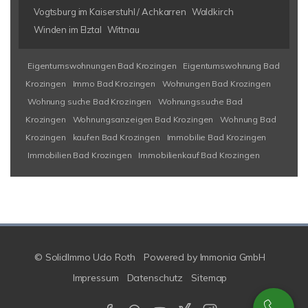
Vogtsburg im Kaiserstuhl / Achkarren
Waldkirch
Winden im Elztal
Wittnau
Eigentumswohnungen Bad Krozingen
Eigentumswohnung Bad
Krozingen
Immo Bad Krozingen
Wohnungen Bad Krozingen
Wohnung suche Bad Krozingen
Wohnungssuche Bad
Krozingen
Wohnungsanzeigen Bad Krozingen
Wohnung Bad
Krozingen
kaufen Bad Krozingen
Immobilie Bad Krozingen
Immobilien Bad Krozingen
Immobilienkauf Bad Krozingen
© SolidImmo Udo Roth
Powered by
Immonia GmbH
Impressum
Datenschutz
Sitemap