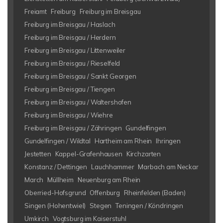
Freiamt
Freiburg
Freiburg im Breisgau
Freiburg im Breisgau / Haslach
Freiburg im Breisgau / Herdern
Freiburg im Breisgau / Littenweiler
Freiburg im Breisgau / Rieselfeld
Freiburg im Breisgau / Sankt Georgen
Freiburg im Breisgau / Tiengen
Freiburg im Breisgau / Waltershofen
Freiburg im Breisgau / Wiehre
Freiburg im Breisgau / Zähringen
Gundelfingen
Gundelfingen / Wildtal
Hartheim am Rhein
Ihringen
Jestetten
Kappel-Grafenhausen
Kirchzarten
Konstanz / Dettingen
Lauchhammer
Marbach am Neckar
March
Müllheim
Neuenburg am Rhein
Oberried-Hofsgrund
Offenburg
Rheinfelden (Baden)
Singen (Hohentwiel)
Stegen
Teningen / Köndringen
Umkirch
Vogtsburg im Kaiserstuhl