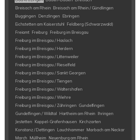
Breisach am Rhein
Breisach am Rhein / Gündlingen
Buggingen
Denzlingen
Ebringen
Eichstetten am Kaiserstuhl
Feldberg (Schwarzwald)
Freiamt
Freiburg
Freiburg im Breisgau
Freiburg im Breisgau / Haslach
Freiburg im Breisgau / Herdern
Freiburg im Breisgau / Littenweiler
Freiburg im Breisgau / Rieselfeld
Freiburg im Breisgau / Sankt Georgen
Freiburg im Breisgau / Tiengen
Freiburg im Breisgau / Waltershofen
Freiburg im Breisgau / Wiehre
Freiburg im Breisgau / Zähringen
Gundelfingen
Gundelfingen / Wildtal
Hartheim am Rhein
Ihringen
Jestetten
Kappel-Grafenhausen
Kirchzarten
Konstanz / Dettingen
Lauchhammer
Marbach am Neckar
March
Müllheim
Neuenburg am Rhein