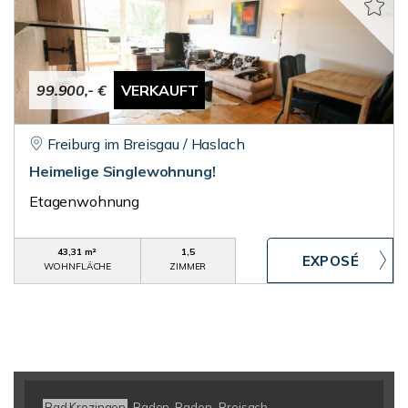
99.900,- €
VERKAUFT
Freiburg im Breisgau / Haslach
Heimelige Singlewohnung!
Etagenwohnung
43,31 m²
1,5
WOHNFLÄCHE
ZIMMER
Bad Krozingen
Baden-Baden
Breisach