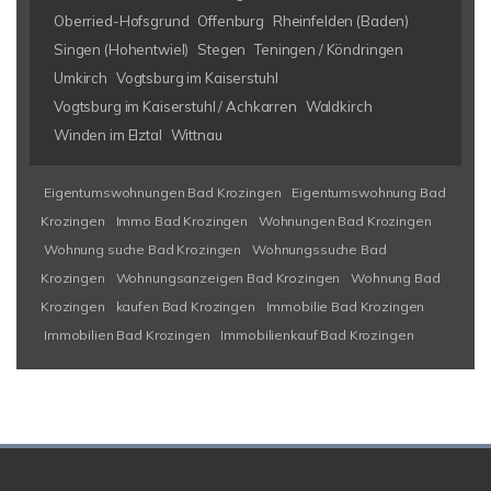
Oberried-Hofsgrund
Offenburg
Rheinfelden (Baden)
Singen (Hohentwiel)
Stegen
Teningen / Köndringen
Umkirch
Vogtsburg im Kaiserstuhl
Vogtsburg im Kaiserstuhl / Achkarren
Waldkirch
Winden im Elztal
Wittnau
Eigentumswohnungen Bad Krozingen
Eigentumswohnung Bad
Krozingen
Immo Bad Krozingen
Wohnungen Bad Krozingen
Wohnung suche Bad Krozingen
Wohnungssuche Bad
Krozingen
Wohnungsanzeigen Bad Krozingen
Wohnung Bad
Krozingen
kaufen Bad Krozingen
Immobilie Bad Krozingen
Immobilien Bad Krozingen
Immobilienkauf Bad Krozingen