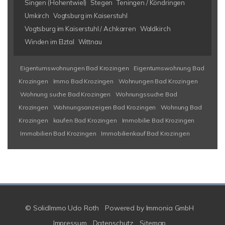
Singen (Hohentwiel)
Stegen
Teningen / Köndringen
Umkirch
Vogtsburg im Kaiserstuhl
Vogtsburg im Kaiserstuhl / Achkarren
Waldkirch
Winden im Elztal
Wittnau
Eigentumswohnungen Bad Krozingen
Eigentumswohnung Bad
Krozingen
Immo Bad Krozingen
Wohnungen Bad Krozingen
Wohnung suche Bad Krozingen
Wohnungssuche Bad
Krozingen
Wohnungsanzeigen Bad Krozingen
Wohnung Bad
Krozingen
kaufen Bad Krozingen
Immobilie Bad Krozingen
Immobilien Bad Krozingen
Immobilienkauf Bad Krozingen
© SolidImmo Udo Roth
Powered by
Immonia GmbH
Impressum
Datenschutz
Sitemap