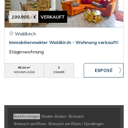
199.900,- €
VERKAUFT
Waldkirch
Immobilienmakler Waldkirch - Wohnung verkauft!
Etagenwohnung
85,54 m²
3
WOHNFLÄCHE
ZIMMER
Bad Krozingen
Baden-Baden
Breisach
Breisach am Rhein
Breisach am Rhein / Gündlingen