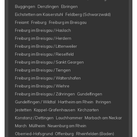
Buggingen
Denzlingen
Ebringen
Eichstetten am Kaiserstuhl
Feldberg (Schwarzwald)
Freiamt
Freiburg
Freiburg im Breisgau
Freiburg im Breisgau / Haslach
Freiburg im Breisgau / Herdern
Freiburg im Breisgau / Littenweiler
Freiburg im Breisgau / Rieselfeld
Freiburg im Breisgau / Sankt Georgen
Freiburg im Breisgau / Tiengen
Freiburg im Breisgau / Waltershofen
Freiburg im Breisgau / Wiehre
Freiburg im Breisgau / Zähringen
Gundelfingen
Gundelfingen / Wildtal
Hartheim am Rhein
Ihringen
Jestetten
Kappel-Grafenhausen
Kirchzarten
Konstanz / Dettingen
Lauchhammer
Marbach am Neckar
March
Müllheim
Neuenburg am Rhein
Oberried-Hofsgrund
Offenburg
Rheinfelden (Baden)