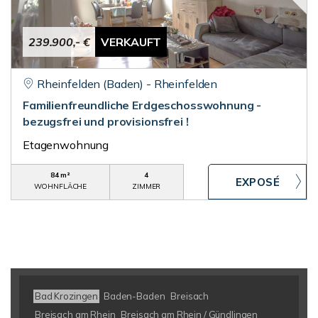
239.900,- €
VERKAUFT
Rheinfelden (Baden) - Rheinfelden
Familienfreundliche Erdgeschosswohnung -
bezugsfrei und provisionsfrei !
Etagenwohnung
84 m²
4
WOHNFLÄCHE
ZIMMER
Bad Krozingen
Baden-Baden
Breisach
Breisach am Rhein
Breisach am Rhein / Gündlingen