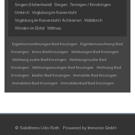
Singen (Hohentwiel)
Stegen
Teningen / Köndringen
Umkirch
Vogtsburg im Kaiserstuhl
Vogtsburg im Kaiserstuhl / Achkarren
Waldkirch
Winden im Elztal
Wittnau
Eigentumswohnungen Bad Krozingen
Eigentumswohnung Bad
Krozingen
Immo Bad Krozingen
Wohnungen Bad Krozingen
Wohnung suche Bad Krozingen
Wohnungssuche Bad
Krozingen
Wohnungsanzeigen Bad Krozingen
Wohnung Bad
Krozingen
kaufen Bad Krozingen
Immobilie Bad Krozingen
Immobilien Bad Krozingen
Immobilienkauf Bad Krozingen
© SolidImmo Udo Roth
Powered by
Immonia GmbH