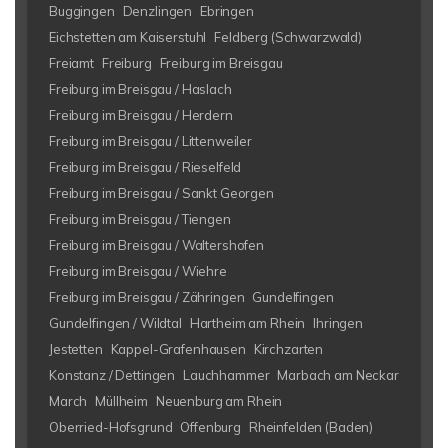
Buggingen
Denzlingen
Ebringen
Eichstetten am Kaiserstuhl
Feldberg (Schwarzwald)
Freiamt
Freiburg
Freiburg im Breisgau
Freiburg im Breisgau / Haslach
Freiburg im Breisgau / Herdern
Freiburg im Breisgau / Littenweiler
Freiburg im Breisgau / Rieselfeld
Freiburg im Breisgau / Sankt Georgen
Freiburg im Breisgau / Tiengen
Freiburg im Breisgau / Waltershofen
Freiburg im Breisgau / Wiehre
Freiburg im Breisgau / Zähringen
Gundelfingen
Gundelfingen / Wildtal
Hartheim am Rhein
Ihringen
Jestetten
Kappel-Grafenhausen
Kirchzarten
Konstanz / Dettingen
Lauchhammer
Marbach am Neckar
March
Müllheim
Neuenburg am Rhein
Oberried-Hofsgrund
Offenburg
Rheinfelden (Baden)