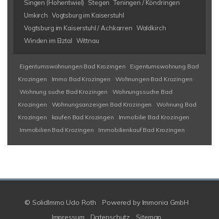
Singen (Hohentwiel)
Stegen
Teningen / Köndringen
Umkirch
Vogtsburg im Kaiserstuhl
Vogtsburg im Kaiserstuhl / Achkarren
Waldkirch
Winden im Elztal
Wittnau
Eigentumswohnungen Bad Krozingen
Eigentumswohnung Bad
Krozingen
Immo Bad Krozingen
Wohnungen Bad Krozingen
Wohnung suche Bad Krozingen
Wohnungssuche Bad
Krozingen
Wohnungsanzeigen Bad Krozingen
Wohnung Bad
Krozingen
kaufen Bad Krozingen
Immobilie Bad Krozingen
Immobilien Bad Krozingen
Immobilienkauf Bad Krozingen
© SolidImmo Udo Roth
Powered by
Immonia GmbH
Impressum
Datenschutz
Sitemap