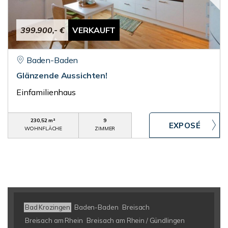
399.900,- €
VERKAUFT
Baden-Baden
Glänzende Aussichten!
Einfamilienhaus
230,52 m²
9
WOHNFLÄCHE
ZIMMER
Bad Krozingen
Baden-Baden
Breisach
Breisach am Rhein
Breisach am Rhein / Gündlingen