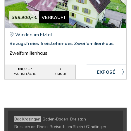
399.900,- €
VERKAUFT
Winden im Elztal
Bezugsfreies freistehendes Zweifamilienhaus
Zweifamilienhaus
188,30 m²
7
WOHNFLÄCHE
ZIMMER
Bad Krozingen
Baden-Baden
Breisach
Breisach am Rhein
Breisach am Rhein / Gündlingen