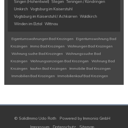
Singen (Hohentwiel)
Stegen
Teningen / Köndringen
Umkirch
Vogtsburg im Kaiserstuhl
Vogtsburg im Kaiserstuhl / Achkarren
Waldkirch
Winden im Elztal
Wittnau
Eigentumswohnungen Bad Krozingen
Eigentumswohnung Bad
Krozingen
Immo Bad Krozingen
Wohnungen Bad Krozingen
Wohnung suche Bad Krozingen
Wohnungssuche Bad
Krozingen
Wohnungsanzeigen Bad Krozingen
Wohnung Bad
Krozingen
kaufen Bad Krozingen
Immobilie Bad Krozingen
Immobilien Bad Krozingen
Immobilienkauf Bad Krozingen
© SolidImmo Udo Roth
Powered by
Immonia GmbH
Impressum
Datenschutz
Sitemap