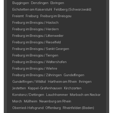
Buggingen
Denzlingen
Ebringen
Eichstetten am Kaiserstuhl
Feldberg (Schwarzwald)
Freiamt
Freiburg
Freiburg im Breisgau
Freiburg im Breisgau / Haslach
Freiburg im Breisgau / Herdern
Freiburg im Breisgau / Littenweiler
Freiburg im Breisgau / Rieselfeld
Freiburg im Breisgau / Sankt Georgen
Freiburg im Breisgau / Tiengen
Freiburg im Breisgau / Waltershofen
Freiburg im Breisgau / Wiehre
Freiburg im Breisgau / Zähringen
Gundelfingen
Gundelfingen / Wildtal
Hartheim am Rhein
Ihringen
Jestetten
Kappel-Grafenhausen
Kirchzarten
Konstanz / Dettingen
Lauchhammer
Marbach am Neckar
March
Müllheim
Neuenburg am Rhein
Oberried-Hofsgrund
Offenburg
Rheinfelden (Baden)