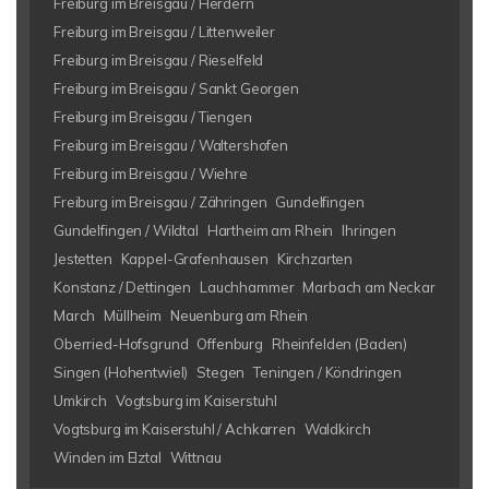
Freiburg im Breisgau / Herdern
Freiburg im Breisgau / Littenweiler
Freiburg im Breisgau / Rieselfeld
Freiburg im Breisgau / Sankt Georgen
Freiburg im Breisgau / Tiengen
Freiburg im Breisgau / Waltershofen
Freiburg im Breisgau / Wiehre
Freiburg im Breisgau / Zähringen
Gundelfingen
Gundelfingen / Wildtal
Hartheim am Rhein
Ihringen
Jestetten
Kappel-Grafenhausen
Kirchzarten
Konstanz / Dettingen
Lauchhammer
Marbach am Neckar
March
Müllheim
Neuenburg am Rhein
Oberried-Hofsgrund
Offenburg
Rheinfelden (Baden)
Singen (Hohentwiel)
Stegen
Teningen / Köndringen
Umkirch
Vogtsburg im Kaiserstuhl
Vogtsburg im Kaiserstuhl / Achkarren
Waldkirch
Winden im Elztal
Wittnau