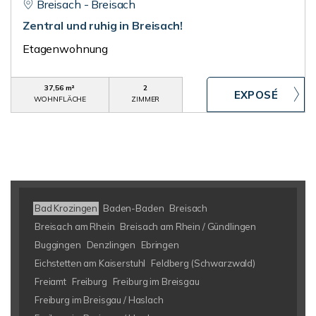
Breisach - Breisach
Zentral und ruhig in Breisach!
Etagenwohnung
37,56 m²
2
WOHNFLÄCHE
ZIMMER
Bad Krozingen
Baden-Baden
Breisach
Breisach am Rhein
Breisach am Rhein / Gündlingen
Buggingen
Denzlingen
Ebringen
Eichstetten am Kaiserstuhl
Feldberg (Schwarzwald)
Freiamt
Freiburg
Freiburg im Breisgau
Freiburg im Breisgau / Haslach