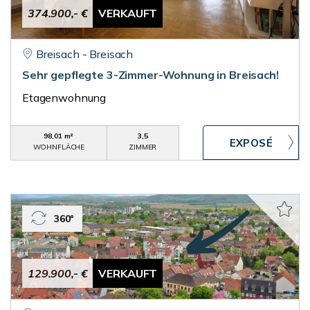
374.900,- €
VERKAUFT
Breisach - Breisach
Sehr gepflegte 3-Zimmer-Wohnung in Breisach!
Etagenwohnung
98,01 m²
3,5
WOHNFLÄCHE
ZIMMER
360°
129.900,- €
VERKAUFT