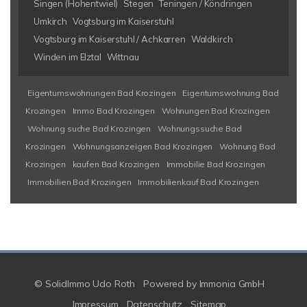
Singen (Hohentwiel)
Stegen
Teningen / Köndringen
Umkirch
Vogtsburg im Kaiserstuhl
Vogtsburg im Kaiserstuhl / Achkarren
Waldkirch
Winden im Elztal
Wittnau
Eigentumswohnungen Bad Krozingen
Eigentumswohnung Bad
Krozingen
Immo Bad Krozingen
Wohnungen Bad Krozingen
Wohnung suche Bad Krozingen
Wohnungssuche Bad
Krozingen
Wohnungsanzeigen Bad Krozingen
Wohnung Bad
Krozingen
kaufen Bad Krozingen
Immobilie Bad Krozingen
Immobilien Bad Krozingen
Immobilienkauf Bad Krozingen
© SolidImmo Udo Roth
Powered by
Immonia GmbH
Impressum
Datenschutz
Sitemap