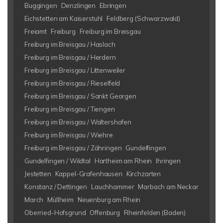
Buggingen
Denzlingen
Ebringen
Eichstetten am Kaiserstuhl
Feldberg (Schwarzwald)
Freiamt
Freiburg
Freiburg im Breisgau
Freiburg im Breisgau / Haslach
Freiburg im Breisgau / Herdern
Freiburg im Breisgau / Littenweiler
Freiburg im Breisgau / Rieselfeld
Freiburg im Breisgau / Sankt Georgen
Freiburg im Breisgau / Tiengen
Freiburg im Breisgau / Waltershofen
Freiburg im Breisgau / Wiehre
Freiburg im Breisgau / Zähringen
Gundelfingen
Gundelfingen / Wildtal
Hartheim am Rhein
Ihringen
Jestetten
Kappel-Grafenhausen
Kirchzarten
Konstanz / Dettingen
Lauchhammer
Marbach am Neckar
March
Müllheim
Neuenburg am Rhein
Oberried-Hofsgrund
Offenburg
Rheinfelden (Baden)