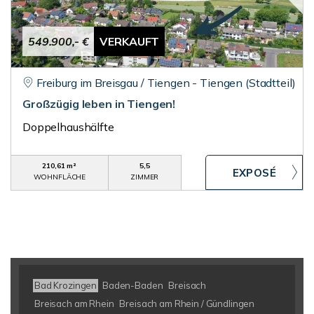
549.900,- €
VERKAUFT
Freiburg im Breisgau / Tiengen - Tiengen (Stadtteil)
Großzügig leben in Tiengen!
Doppelhaushälfte
210,61 m²
5,5
WOHNFLÄCHE
ZIMMER
Bad Krozingen
Baden-Baden
Breisach
Breisach am Rhein
Breisach am Rhein / Gündlingen