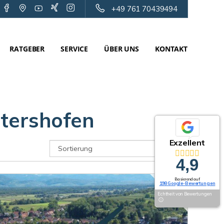
+49 761 70439494
RATGEBER
SERVICE
ÜBER UNS
KONTAKT
ltershofen
Exzellent
4,9
Basierend auf
198 Google-Bewertungen
Echtheit von Bewertungen