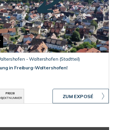
T
Waltershofen - Waltershofen (Stadtteil)
ng in Freiburg-Waltershofen!
PR328
ZUM EXPOSÉ
BJEKTNUMMER