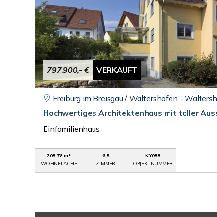
797.900,- €
VERKAUFT
Freiburg im Breisgau / Waltershofen - Waltersh
Hochwertiges Architektenhaus mit toller Auss
Einfamilienhaus
208,78 m²
6,5
KY088
WOHNFLÄCHE
ZIMMER
OBJEKTNUMMER