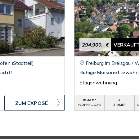
294.900,- €
VERKAUF
ofen (Stadtteil)
Freiburg im Breisgau / 
icht!
Ruhige Maisonettewohnu
Etagenwohnung
92,32 m²
3
ZUM EXPOSÉ
WOHNFLÄCHE
ZIMMER
O