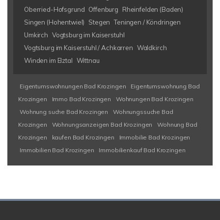
Oberried-Hofsgrund
Offenburg
Rheinfelden (Baden)
Singen (Hohentwiel)
Stegen
Teningen / Köndringen
Umkirch
Vogtsburg im Kaiserstuhl
Vogtsburg im Kaiserstuhl / Achkarren
Waldkirch
Winden im Elztal
Wittnau
Eigentumswohnungen Bad Krozingen
Eigentumswohnung Bad
Krozingen
Immo Bad Krozingen
Wohnungen Bad Krozingen
Wohnung suche Bad Krozingen
Wohnungssuche Bad
Krozingen
Wohnungsanzeigen Bad Krozingen
Wohnung Bad
Krozingen
kaufen Bad Krozingen
Immobilie Bad Krozingen
Immobilien Bad Krozingen
Immobilienkauf Bad Krozingen