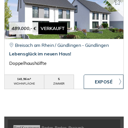
489.000,- €
VERKAUFT
Breisach am Rhein / Gündlingen - Gündlingen
Lebensglück im neuen Haus!
Doppelhaushälfte
141,96 m²
5
WOHNFLÄCHE
ZIMMER
Bad Krozingen
Baden-Baden
Breisach