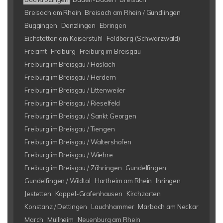
Breisach am Rhein
Breisach am Rhein / Gündlingen
Buggingen
Denzlingen
Ebringen
Eichstetten am Kaiserstuhl
Feldberg (Schwarzwald)
Freiamt
Freiburg
Freiburg im Breisgau
Freiburg im Breisgau / Haslach
Freiburg im Breisgau / Herdern
Freiburg im Breisgau / Littenweiler
Freiburg im Breisgau / Rieselfeld
Freiburg im Breisgau / Sankt Georgen
Freiburg im Breisgau / Tiengen
Freiburg im Breisgau / Waltershofen
Freiburg im Breisgau / Wiehre
Freiburg im Breisgau / Zähringen
Gundelfingen
Gundelfingen / Wildtal
Hartheim am Rhein
Ihringen
Jestetten
Kappel-Grafenhausen
Kirchzarten
Konstanz / Dettingen
Lauchhammer
Marbach am Neckar
March
Müllheim
Neuenburg am Rhein