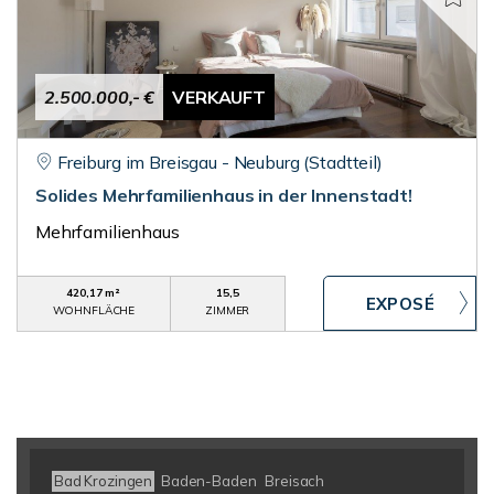
2.500.000,- €
VERKAUFT
Freiburg im Breisgau - Neuburg (Stadtteil)
Solides Mehrfamilienhaus in der Innenstadt!
Mehrfamilienhaus
420,17 m²
15,5
WOHNFLÄCHE
ZIMMER
Bad Krozingen
Baden-Baden
Breisach