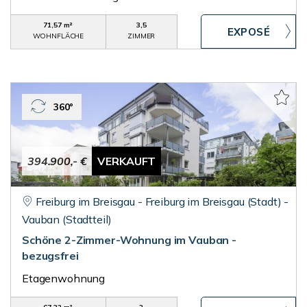
71,57 m²
3,5
WOHNFLÄCHE
ZIMMER
360°
394.900,- €
VERKAUFT
Freiburg im Breisgau - Freiburg im Breisgau (Stadt) -
Vauban (Stadtteil)
Schöne 2-Zimmer-Wohnung im Vauban -
bezugsfrei
Etagenwohnung