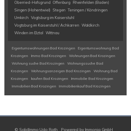
Oberried-Hofsgrund
Offenburg
Rheinfelden (Baden)
Singen (Hohentwiel)
Stegen
Teningen / Köndringen
Umkirch
Vogtsburg im Kaiserstuhl
Vogtsburg im Kaiserstuhl / Achkarren
Waldkirch
Winden im Elztal
Wittnau
Eigentumswohnungen Bad Krozingen
Eigentumswohnung Bad
Krozingen
Immo Bad Krozingen
Wohnungen Bad Krozingen
Wohnung suche Bad Krozingen
Wohnungssuche Bad
Krozingen
Wohnungsanzeigen Bad Krozingen
Wohnung Bad
Krozingen
kaufen Bad Krozingen
Immobilie Bad Krozingen
Immobilien Bad Krozingen
Immobilienkauf Bad Krozingen
© SolidImmo Udo Roth
Powered by
Immonia GmbH