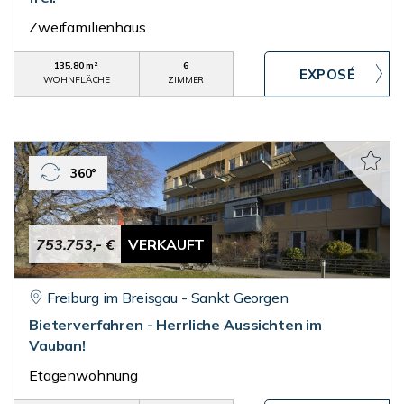
Zweifamilienhaus
135,80 m²
6
WOHNFLÄCHE
ZIMMER
360°
753.753,- €
VERKAUFT
Freiburg im Breisgau - Sankt Georgen
Bieterverfahren - Herrliche Aussichten im
Vauban!
Etagenwohnung