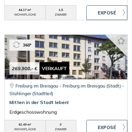
44,17 m²
1,5
WOHNFLÄCHE
ZIMMER
360°
269.900,- €
VERKAUFT
Freiburg im Breisgau - Freiburg im Breisgau (Stadt) -
Stühlinger (Stadtteil)
Mitten in der Stadt leben!
Erdgeschosswohnung
62,49 m²
3
WOHNFLÄCHE
ZIMMER