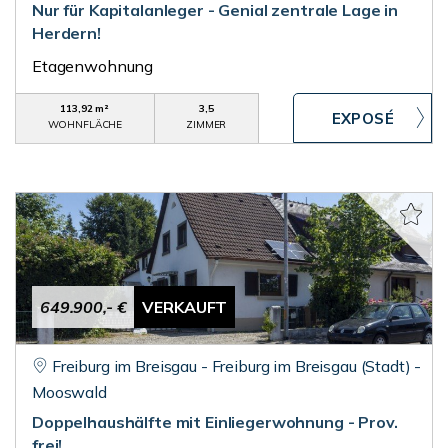
Nur für Kapitalanleger - Genial zentrale Lage in
Herdern!
Etagenwohnung
113,92 m²
3,5
WOHNFLÄCHE
ZIMMER
649.900,- €
VERKAUFT
Freiburg im Breisgau - Freiburg im Breisgau (Stadt) -
Mooswald
Doppelhaushälfte mit Einliegerwohnung - Prov.
frei!