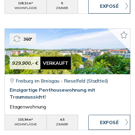
128,12 m²
5
WOHNFLÄCHE
ZIMMER
360°
929.900,- €
VERKAUFT
Freiburg im Breisgau - Rieselfeld (Stadtteil)
Einzigartige Penthousewohnung mit
Traumaussicht!
Etagenwohnung
115,94 m²
4,5
WOHNFLÄCHE
ZIMMER