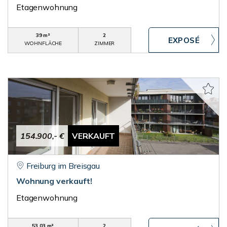
Etagenwohnung
39 m²
2
WOHNFLÄCHE
ZIMMER
154.900,- €
VERKAUFT
Freiburg im Breisgau
Wohnung verkauft!
Etagenwohnung
53,03 m²
2