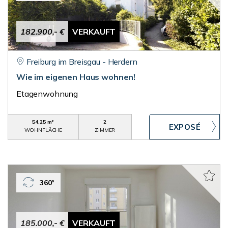
182.900,- €
VERKAUFT
Freiburg im Breisgau - Herdern
Wie im eigenen Haus wohnen!
Etagenwohnung
54,25 m²
2
WOHNFLÄCHE
ZIMMER
360°
185.000,- €
VERKAUFT