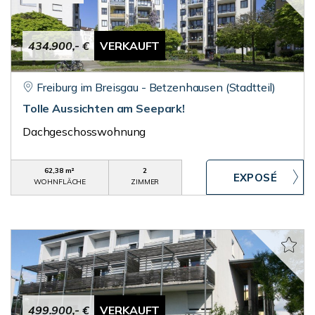
434.900,- €
VERKAUFT
Freiburg im Breisgau - Betzenhausen (Stadtteil)
Tolle Aussichten am Seepark!
Dachgeschosswohnung
62,38 m²
2
WOHNFLÄCHE
ZIMMER
499.900,- €
VERKAUFT