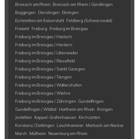
Breisach am Rhein
Breisach am Rhein / Gündlingen
Buggingen
Denzlingen
Ebringen
Eichstetten am Kaiserstuhl
Feldberg (Schwarzwald)
Freiamt
Freiburg
Freiburg im Breisgau
Freiburg im Breisgau / Haslach
Freiburg im Breisgau / Herdern
Freiburg im Breisgau / Littenweiler
Freiburg im Breisgau / Rieselfeld
Freiburg im Breisgau / Sankt Georgen
Freiburg im Breisgau / Tiengen
Freiburg im Breisgau / Waltershofen
Freiburg im Breisgau / Wiehre
Freiburg im Breisgau / Zähringen
Gundelfingen
Gundelfingen / Wildtal
Hartheim am Rhein
Ihringen
Jestetten
Kappel-Grafenhausen
Kirchzarten
Konstanz / Dettingen
Lauchhammer
Marbach am Neckar
March
Müllheim
Neuenburg am Rhein