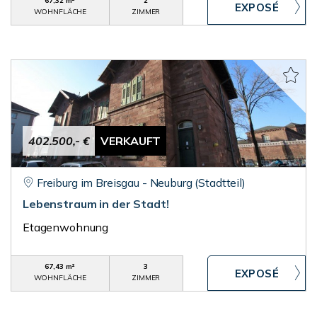
67,32 m²
2
WOHNFLÄCHE
ZIMMER
402.500,- €
VERKAUFT
Freiburg im Breisgau - Neuburg (Stadtteil)
Lebenstraum in der Stadt!
Etagenwohnung
67,43 m²
3
WOHNFLÄCHE
ZIMMER