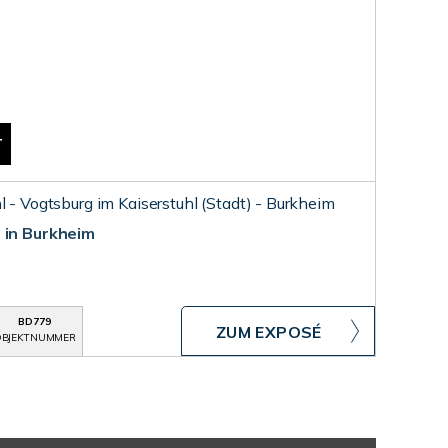
T
l - Vogtsburg im Kaiserstuhl (Stadt) - Burkheim
 in Burkheim
BD779
ZUM EXPOSÉ
BJEKTNUMMER