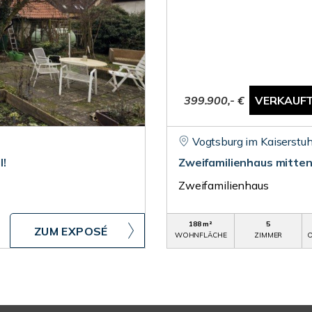
399.900,- €
VERKAUF
Vogtsburg im Kaiserstuh
l!
Zweifamilienhaus mitten
Zweifamilienhaus
188 m²
5
ZUM EXPOSÉ
WOHNFLÄCHE
ZIMMER
O