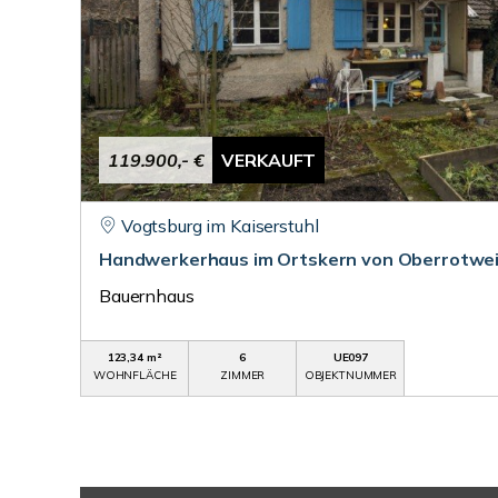
119.900,- €
VERKAUFT
Vogtsburg im Kaiserstuhl
Handwerkerhaus im Ortskern von Oberrotwei
Bauernhaus
123,34 m²
6
UE097
WOHNFLÄCHE
ZIMMER
OBJEKTNUMMER