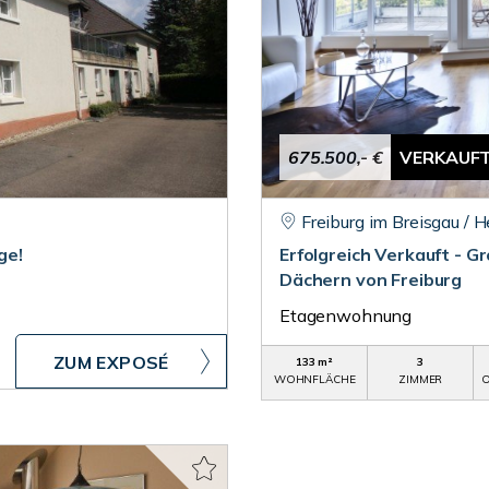
675.500,- €
VERKAUF
Freiburg im Breisgau / 
ge!
Erfolgreich Verkauft -
Dächern von Freiburg
Etagenwohnung
ZUM EXPOSÉ
133 m²
3
WOHNFLÄCHE
ZIMMER
O