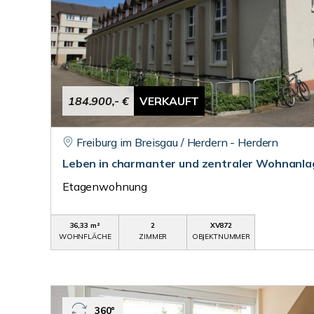
184.900,- €
VERKAUFT
Freiburg im Breisgau / Herdern - Herdern
Leben in charmanter und zentraler Wohnanla
Etagenwohnung
36,33 m²
2
XV872
WOHNFLÄCHE
ZIMMER
OBJEKTNUMMER
360°