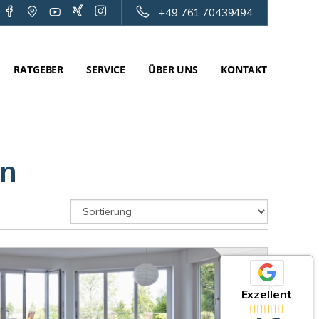
+49 761 70439494
RATGEBER
SERVICE
ÜBER UNS
KONTAKT
rn
Exzellent