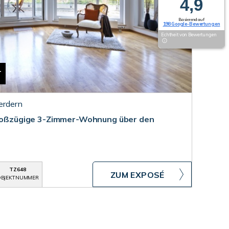
4,9
Basierend auf
198 Google-Bewertungen
Echtheit von Bewertungen
T
Herdern
 Großzügige 3-Zimmer-Wohnung über den
TZ648
ZUM EXPOSÉ
BJEKTNUMMER