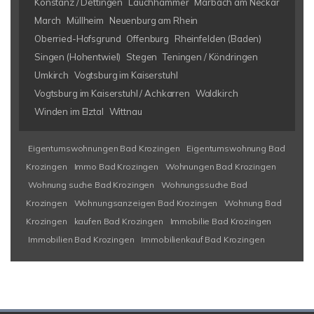
Konstanz / Dettingen
Lauchhammer
Marbach am Neckar
March
Müllheim
Neuenburg am Rhein
Oberried-Hofsgrund
Offenburg
Rheinfelden (Baden)
Singen (Hohentwiel)
Stegen
Teningen / Köndringen
Umkirch
Vogtsburg im Kaiserstuhl
Vogtsburg im Kaiserstuhl / Achkarren
Waldkirch
Winden im Elztal
Wittnau
Eigentumswohnungen Bad Krozingen
Eigentumswohnung Bad
Krozingen
Immo Bad Krozingen
Wohnungen Bad Krozingen
Wohnung suche Bad Krozingen
Wohnungssuche Bad
Krozingen
Wohnungsanzeigen Bad Krozingen
Wohnung Bad
Krozingen
kaufen Bad Krozingen
Immobilie Bad Krozingen
Immobilien Bad Krozingen
Immobilienkauf Bad Krozingen