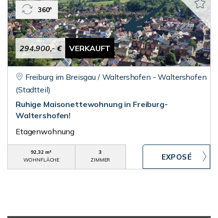
360°
294.900,- €
VERKAUFT
Freiburg im Breisgau / Waltershofen - Waltershofen
(Stadtteil)
Ruhige Maisonettewohnung in Freiburg-
Waltershofen!
Etagenwohnung
92,32 m²
3
WOHNFLÄCHE
ZIMMER