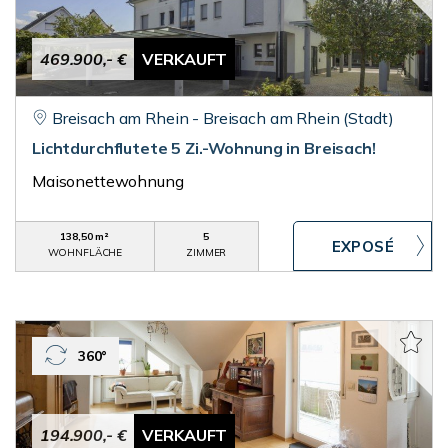
469.900,- €
VERKAUFT
Breisach am Rhein - Breisach am Rhein (Stadt)
Lichtdurchflutete 5 Zi.-Wohnung in Breisach!
Maisonettewohnung
138,50 m²
5
WOHNFLÄCHE
ZIMMER
360°
194.900,- €
VERKAUFT