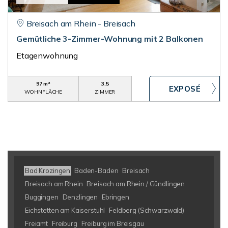
Breisach am Rhein - Breisach
Gemütliche 3-Zimmer-Wohnung mit 2 Balkonen
Etagenwohnung
97 m²
3,5
WOHNFLÄCHE
ZIMMER
Bad Krozingen
Baden-Baden
Breisach
Breisach am Rhein
Breisach am Rhein / Gündlingen
Buggingen
Denzlingen
Ebringen
Eichstetten am Kaiserstuhl
Feldberg (Schwarzwald)
Freiamt
Freiburg
Freiburg im Breisgau