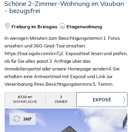
Schöne 2-Zimmer-Wohnung im Vauban
- bezugsfrei
Freiburg im Breisgau
Etagenwohnung
In wenigen Minuten zum Besichtigungstermin:1. Fotos
ansehen und 360-Grad-Tour ansehen:
https://tour.ogulo.com/xnTj2. Exposétext lesen und prüfen,
ob für Sie alles passt.3. Anfrage über das
Immobilienportal oder unsere Homepage senden4. Sie
erhalten eine Antwortmail mit Exposé und Link zur
Vereinbarung Ihres Besichtigungstermins.5. Termin
buchenWillkommen in dieser hellen Wohnung im Herzen
67,32 m²
2
von Freiburg-Vauban! Das Gebäude wurde im Jahr 2000
WOHNFLÄCHE
ZIMMER
erbaut und verfügt über einen Aufzug, der Sie bequem in
Ihre Wohnung im 2. Stock bringt. Die Wohnung bietet auf
360°
67,32 m² genügend Platz für ein bis zwei Bewohner. Sie
hat zwei Zimmer, die sich ideal als Schlafzimmer und