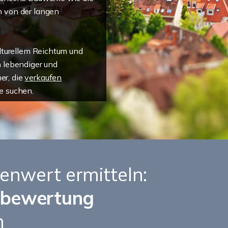
n von der langen
ulturellem Reichtum und
n lebendiger und
mer, die
verkaufen
e suchen.
ienwert ermitteln:
nbewertung
n