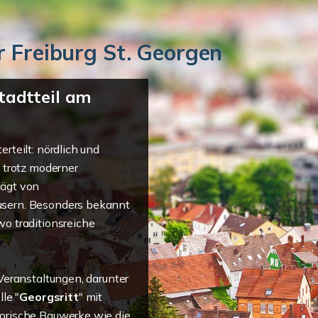
r Freiburg St. Georgen
tadtteil am
rteilt: nördlich und
t trotz moderner
rägt von
usern. Besonders bekannt
wo traditionsreiche
 Veranstaltungen, darunter
le "
Georgsritt
" mit
torische Bauwerke wie die