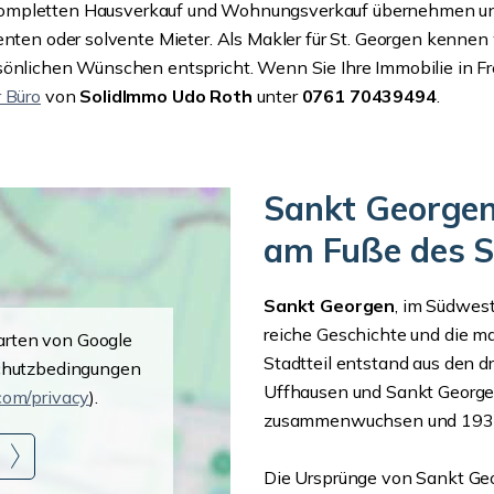
kompletten Hausverkauf und Wohnungsverkauf übernehmen unse
nten oder solvente Mieter. Als Makler für St. Georgen kennen w
rsönlichen Wünschen entspricht. Wenn Sie Ihre Immobilie in F
 Büro
von
SolidImmo Udo Roth
unter
0761 70439494
.
Sankt Georgen:
am Fuße des 
Sankt Georgen
, im Südwest
reiche Geschichte und die m
Karten von Google
Stadtteil entstand aus den 
schutzbedingungen
Uffhausen und Sankt Georgen
.com/privacy
).
zusammenwuchsen und 1938 i
n
Die Ursprünge von Sankt Georg