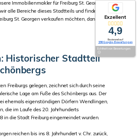
re Immobilienmakler für Freiburg St. Georgen Ihr
ir alle Bereiche dieses Stadtteils und finden für
Exzellent
reiburg St. Georgen verkaufen möchten, dann
4,9
Basierend auf
198 Google-Bewertungen
Echtheit von Bewertungen
 Historischer Stadtteil
Schönbergs
en Freiburgs gelegen, zeichnet sich durch seine
alerische Lage am Fuße des Schönbergs aus. Der
drei ehemals eigenständigen Dörfern Wendlingen,
, die im Laufe des 20. Jahrhunderts
n die Stadt Freiburg eingemeindet wurden.
en reichen bis ins 8. Jahrhundert v. Chr. zurück,