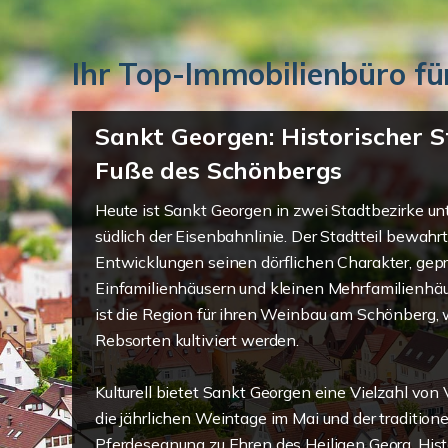
Ihr Top-Immobilienbüro fü
Sankt Georgen: Historischer S
Fuße des Schönbergs
Heute ist Sankt Georgen in zwei Stadtbezirke unte
südlich der Eisenbahnlinie. Der Stadtteil bewahr
Entwicklungen seinen dörflichen Charakter, gep
Einfamilienhäusern und kleinen Mehrfamilienhä
ist die Region für ihren Weinbau am Schönberg, 
Rebsorten kultiviert werden.
Kulturell bietet Sankt Georgen eine Vielzahl von
die jährlichen Weintage im Mai und der traditionel
Pferdesegnung zu Ehren des Heiligen Georg. His