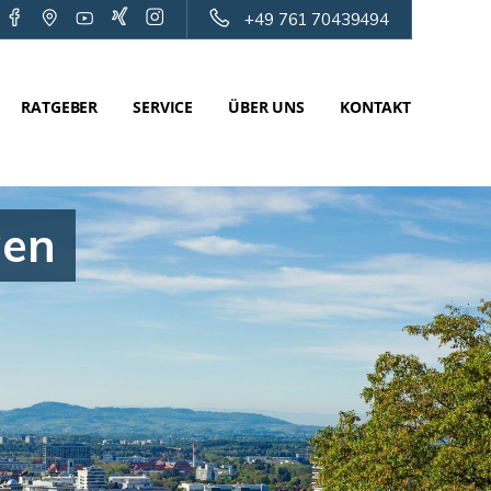
+49 761 70439494
RATGEBER
SERVICE
ÜBER UNS
KONTAKT
gen