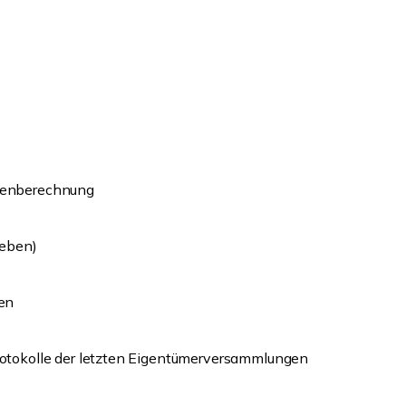
henberechnung
ieben)
en
otokolle der letzten Eigentümerversammlungen