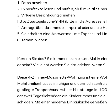
1. Fotos ansehen
2. Exposétexte lesen und prüfen, ob für Sie alles pas
3. Virtuelle Besichtigung ansehen:
https://tour.ogulo.com/Yf4H (bitte in die Adresszeile
4. Anfrage über das Immobilienportal oder unsere
5. Sie erhalten eine Antwortmail mit Exposé und Lin
6. Termin buchen
Kennen Sie das? Sie kommen zum ersten Mal in ein
daheim? Vielleicht werden Sie das erleben, wenn 
Diese 4-Zimmer-Maisonette-Wohnung ist eine Wohn
Mehrfamilienhauses in ruhiger und dennoch zentrale
gepflegte Treppenhaus. Auf der Hauptetage im II.O
der zwei Tageslichtbäder, ein Kinderzimmer und die 
schlagen. Mit einer moderne Einbauküche genießen Si