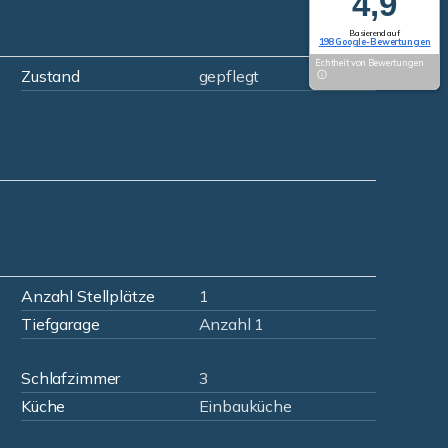
4,9
Basierend auf
198 Google-Bewertungen
Echtheit von Bewertungen
Zustand
gepflegt
Anzahl Stellplätze
1
Tiefgarage
Anzahl 1
Schlafzimmer
3
Küche
Einbauküche