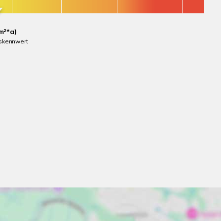
m²*a)
skennwert