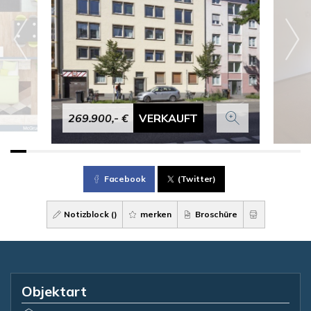
269.900,- €
VERKAUFT
Facebook
(Twitter)
Notizblock (
)
merken
Broschüre
Objektart