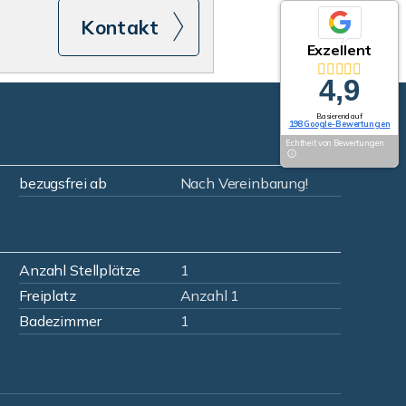
Kontakt
Exzellent
.
4,9
Basierend auf
198 Google-Bewertungen
Echtheit von Bewertungen
bezugsfrei ab
Nach Vereinbarung!
Anzahl Stellplätze
1
Freiplatz
Anzahl 1
Badezimmer
1