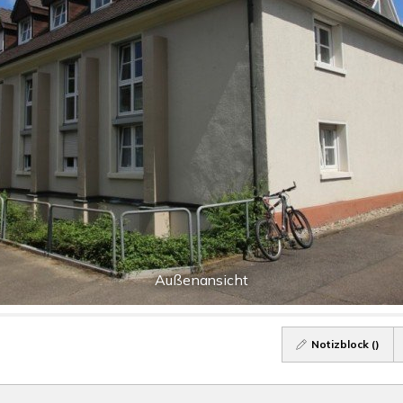
Außenansicht
Notizblock (
)