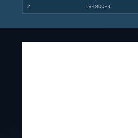
2
184.900,- €