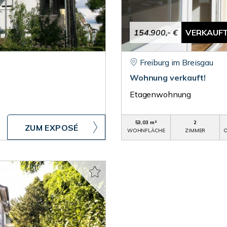
154.900,- €
VERKAUF
Freiburg im Breisgau
Wohnung verkauft!
Etagenwohnung
53,03 m²
2
ZUM EXPOSÉ
WOHNFLÄCHE
ZIMMER
O