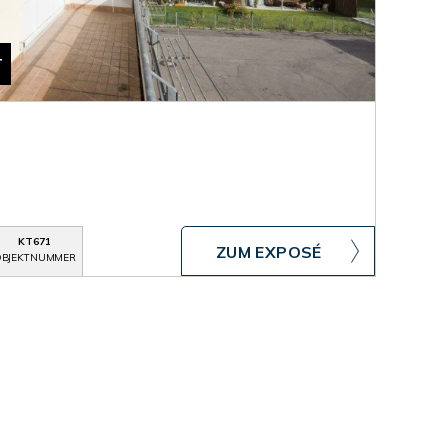
T
KT671
ZUM EXPOSÉ
BJEKTNUMMER