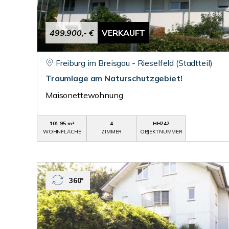
499.900,- €
VERKAUFT
Freiburg im Breisgau - Rieselfeld (Stadtteil)
Traumlage am Naturschutzgebiet!
Maisonettewohnung
101,95 m²
4
HH242
WOHNFLÄCHE
ZIMMER
OBJEKTNUMMER
360°