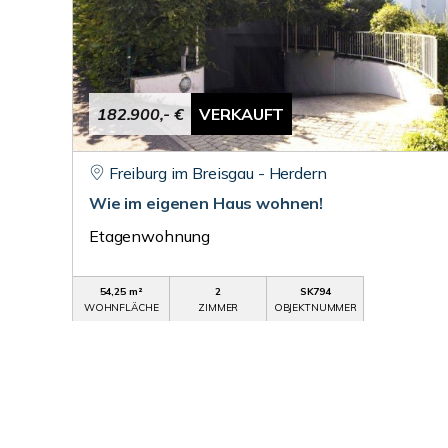
182.900,- €
VERKAUFT
Freiburg im Breisgau - Herdern
Wie im eigenen Haus wohnen!
Etagenwohnung
54,25 m²
2
SK794
WOHNFLÄCHE
ZIMMER
OBJEKTNUMMER
© SolidImmo Udo Roth
Powered by
Immonia GmbH