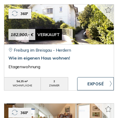
360°
182.900,- €
VERKAUFT
Freiburg im Breisgau - Herdern
Wie im eigenen Haus wohnen!
Etagenwohnung
54,25 m²
2
WOHNFLÄCHE
ZIMMER
360°