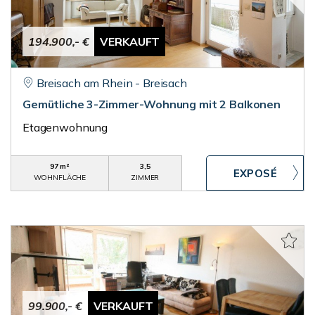
194.900,- €
VERKAUFT
Breisach am Rhein - Breisach
Gemütliche 3-Zimmer-Wohnung mit 2 Balkonen
Etagenwohnung
97 m²
3,5
WOHNFLÄCHE
ZIMMER
99.900,- €
VERKAUFT