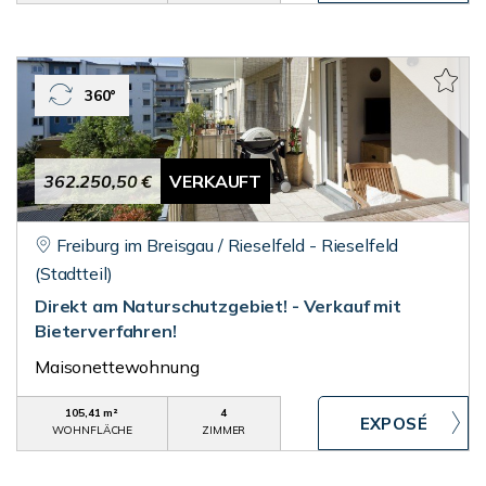
360°
362.250,50 €
VERKAUFT
Freiburg im Breisgau / Rieselfeld - Rieselfeld
(Stadtteil)
Direkt am Naturschutzgebiet! - Verkauf mit
Bieterverfahren!
Maisonettewohnung
105,41 m²
4
WOHNFLÄCHE
ZIMMER