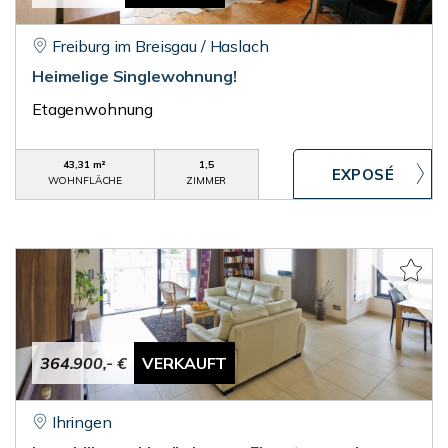
Freiburg im Breisgau / Haslach
Heimelige Singlewohnung!
Etagenwohnung
43,31 m²
1,5
WOHNFLÄCHE
ZIMMER
364.900,- €
VERKAUFT
Ihringen