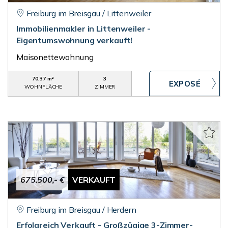
Freiburg im Breisgau / Littenweiler
Immobilienmakler in Littenweiler -
Eigentumswohnung verkauft!
Maisonettewohnung
70,37 m²
3
WOHNFLÄCHE
ZIMMER
675.500,- €
VERKAUFT
Freiburg im Breisgau / Herdern
Erfolgreich Verkauft - Großzügige 3-Zimmer-