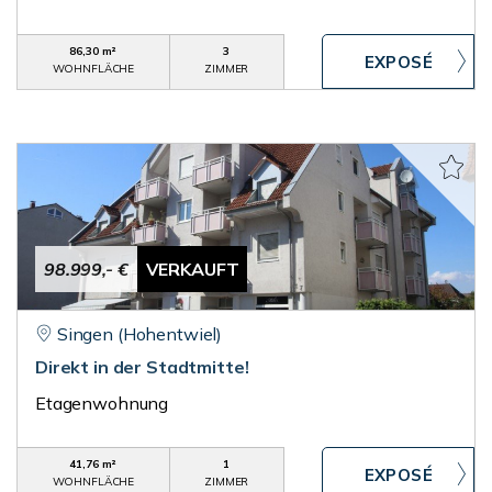
86,30 m²
3
WOHNFLÄCHE
ZIMMER
98.999,- €
VERKAUFT
Singen (Hohentwiel)
Direkt in der Stadtmitte!
Etagenwohnung
41,76 m²
1
WOHNFLÄCHE
ZIMMER