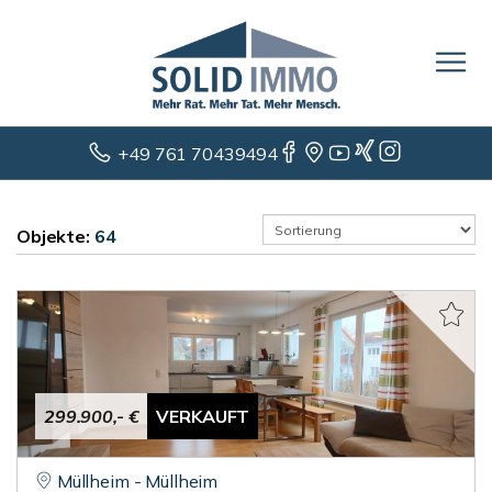
+49 761 70439494
Objekte:
64
299.900,- €
VERKAUFT
Müllheim - Müllheim