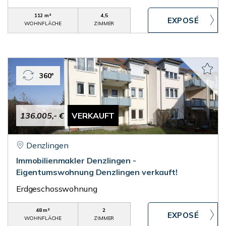
112 m²
4,5
WOHNFLÄCHE
ZIMMER
360°
136.005,- €
VERKAUFT
Denzlingen
Immobilienmakler Denzlingen -
Eigentumswohnung Denzlingen verkauft!
Erdgeschosswohnung
48 m²
2
WOHNFLÄCHE
ZIMMER