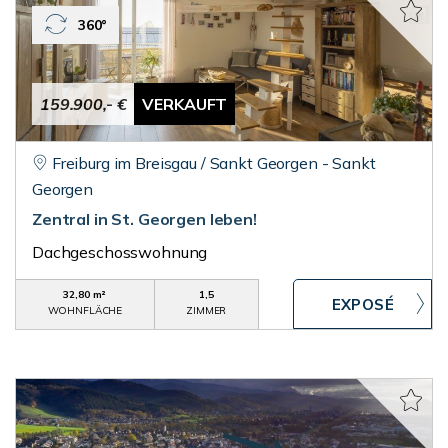
360°
159.900,- €
VERKAUFT
Freiburg im Breisgau / Sankt Georgen - Sankt
Georgen
Zentral in St. Georgen leben!
Dachgeschosswohnung
32,80 m²
1,5
WOHNFLÄCHE
ZIMMER