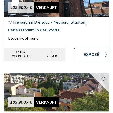
402.500,- €
VERKAUFT
Freiburg im Breisgau - Neuburg (Stadtteil)
Lebenstraum in der Stadt!
Etagenwohnung
67,43 m²
3
WOHNFLÄCHE
ZIMMER
109.900,- €
VERKAUFT