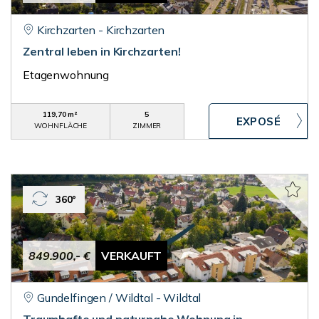
Kirchzarten - Kirchzarten
Zentral leben in Kirchzarten!
Etagenwohnung
119,70 m²
5
WOHNFLÄCHE
ZIMMER
360°
849.900,- €
VERKAUFT
Gundelfingen / Wildtal - Wildtal