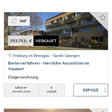
360°
753.753,- €
VERKAUFT
Freiburg im Breisgau - Sankt Georgen
Bieterverfahren - Herrliche Aussichten im
Vauban!
Etagenwohnung
128,12 m²
5
WOHNFLÄCHE
ZIMMER