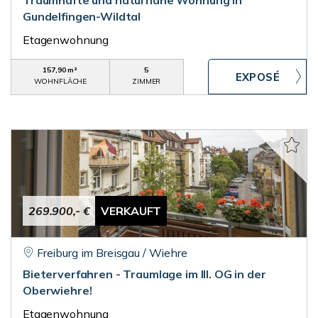
Traumhafte und naturnahe Wohnung in
Gundelfingen-Wildtal
Etagenwohnung
157,90 m²
5
WOHNFLÄCHE
ZIMMER
269.900,- €
VERKAUFT
Freiburg im Breisgau / Wiehre
Bieterverfahren - Traumlage im III. OG in der
Oberwiehre!
Etagenwohnung