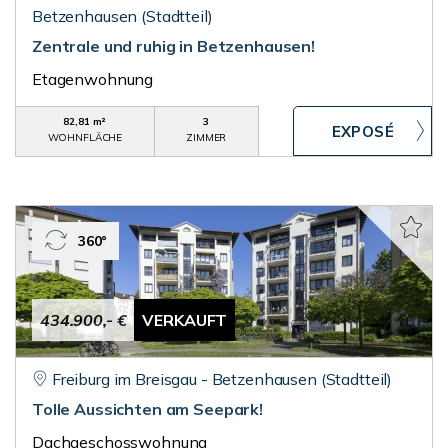
Betzenhausen (Stadtteil)
Zentrale und ruhig in Betzenhausen!
Etagenwohnung
82,81 m²
3
WOHNFLÄCHE
ZIMMER
360°
434.900,- €
VERKAUFT
Freiburg im Breisgau - Betzenhausen (Stadtteil)
Tolle Aussichten am Seepark!
Dachgeschosswohnung