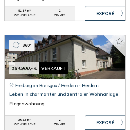
51,87 m²
2
WOHNFLÄCHE
ZIMMER
360°
184.900,- €
VERKAUFT
Freiburg im Breisgau / Herdern - Herdern
Leben in charmanter und zentraler Wohnanlage!
Etagenwohnung
36,33 m²
2
WOHNFLÄCHE
ZIMMER