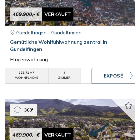
469.900,- €
VERKAUFT
Gundelfingen - Gundelfingen
Gemütliche Wohlfühlwohnung zentral in
Gundelfingen
Etagenwohnung
122,71 m²
4
WOHNFLÄCHE
ZIMMER
360°
469.900,- €
VERKAUFT