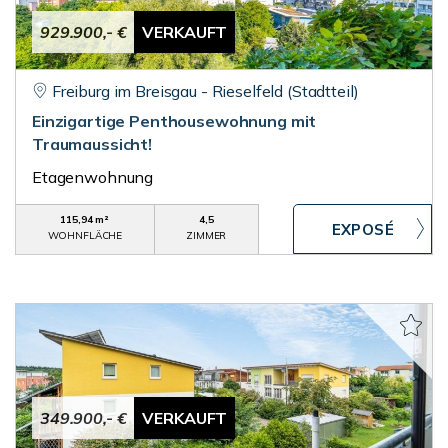
929.900,- €
VERKAUFT
Freiburg im Breisgau - Rieselfeld (Stadtteil)
Einzigartige Penthousewohnung mit
Traumaussicht!
Etagenwohnung
115,94 m²
4,5
WOHNFLÄCHE
ZIMMER
349.900,- €
VERKAUFT