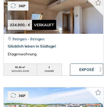
360°
324.900,- €
VERKAUFT
Ihringen - Ihringen
Glücklich leben in Südlage!
Etagenwohnung
82,40 m²
2
WOHNFLÄCHE
ZIMMER
360°