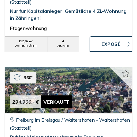
(Stadtteil)
Nur für Kapitalanleger: Gemütliche 4 Zi.-Wohnung
in Zähringen!
Etagenwohnung
112,02 m²
4
WOHNFLÄCHE
ZIMMER
360°
294.900,- €
VERKAUFT
Freiburg im Breisgau / Waltershofen - Waltershofen
(Stadtteil)