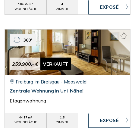
104,75 m²
4
WOHNFLÄCHE
ZIMMER
360°
259.900,- €
VERKAUFT
Freiburg im Breisgau - Mooswald
Zentrale Wohnung in Uni-Nähe!
Etagenwohnung
44,17 m²
1,5
WOHNFLÄCHE
ZIMMER