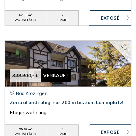
62,38 m²
2
WOHNFLÄCHE
ZIMMER
349.900,- €
VERKAUFT
Bad Krozingen
Zentral und ruhig, nur 200 m bis zum Lammplatz!
Etagenwohnung
95,62 m²
3
WOHNFLÄCHE
ZIMMER