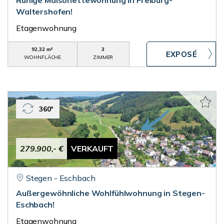
Ruhige Maisonettewohnung in Freiburg-
Waltershofen!
Etagenwohnung
92,32 m²
3
WOHNFLÄCHE
ZIMMER
360°
279.900,- €
VERKAUFT
Stegen - Eschbach
Außergewöhnliche Wohlfühlwohnung in Stegen-
Eschbach!
Etagenwohnung