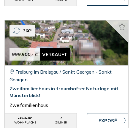
WOHNFLÄCHE
ZIMMER
360°
999.900,- €
VERKAUFT
Freiburg im Breisgau / Sankt Georgen - Sankt
Georgen
Zweifamilienhaus in traumhafter Naturlage mit
Münsterblick!
Zweifamilienhaus
215,42 m²
7
WOHNFLÄCHE
ZIMMER