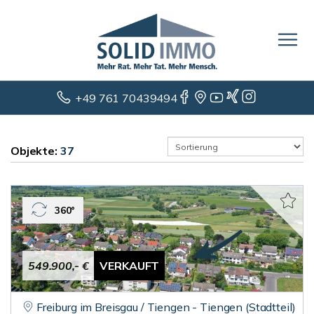
+49 761 70439494
Objekte:
37
360°
549.900,- €
VERKAUFT
Freiburg im Breisgau / Tiengen - Tiengen (Stadtteil)