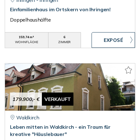
Ihringen - Ihringen
Einfamilienhaus im Ortskern von Ihringen!
Doppelhaushälfte
159,74 m²
6
WOHNFLÄCHE
ZIMMER
179.900,- €
VERKAUFT
Waldkirch
Leben mitten in Waldkirch - ein Traum für
kreative "Häuslebauer"