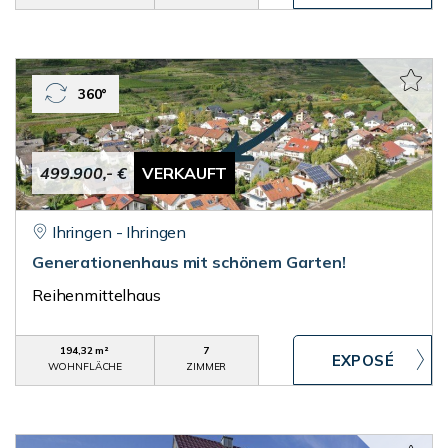
360°
499.900,- €
VERKAUFT
Ihringen - Ihringen
Generationenhaus mit schönem Garten!
Reihenmittelhaus
194,32 m²
7
WOHNFLÄCHE
ZIMMER