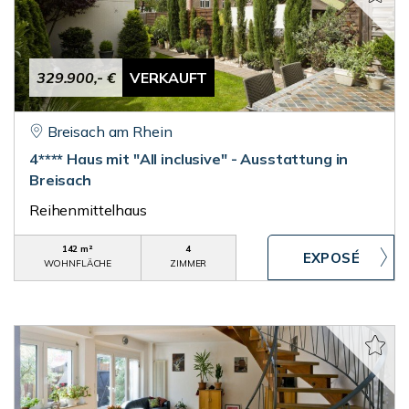
329.900,- €
VERKAUFT
Breisach am Rhein
4**** Haus mit "All inclusive" - Ausstattung in
Breisach
Reihenmittelhaus
142 m²
4
WOHNFLÄCHE
ZIMMER