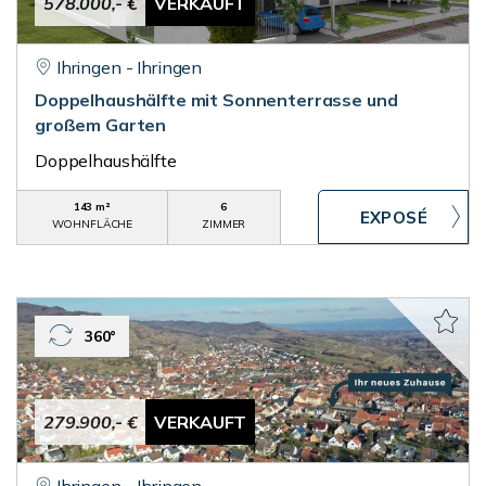
578.000,- €
VERKAUFT
Ihringen - Ihringen
Doppelhaushälfte mit Sonnenterrasse und
großem Garten
Doppelhaushälfte
143 m²
6
WOHNFLÄCHE
ZIMMER
360°
279.900,- €
VERKAUFT