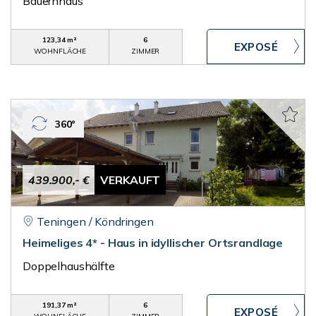
Bauernhaus
123,34 m²
6
WOHNFLÄCHE
ZIMMER
360°
439.900,- €
VERKAUFT
Teningen / Köndringen
Heimeliges 4* - Haus in idyllischer Ortsrandlage
Doppelhaushälfte
191,37 m²
6