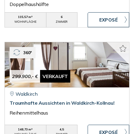
Doppelhaushälfte
115,57 m²
6
WOHNFLÄCHE
ZIMMER
360°
299.900,- €
VERKAUFT
Waldkirch
Traumhafte Aussichten in Waldkirch-Kollnau!
Reihenmittelhaus
148,73 m²
4,5