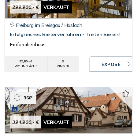
299.900,- €
VERKAUFT
Freiburg im Breisgau / Haslach
Erfolgreiches Bieterverfahren - Treten Sie ein!
Einfamilienhaus
92,80 m²
3
WOHNFLÄCHE
ZIMMER
360°
394.900,- €
VERKAUFT