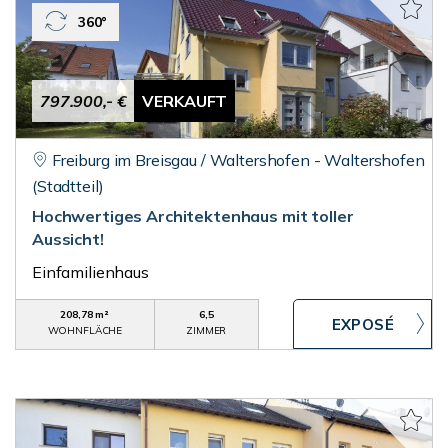
360°
797.900,- €
VERKAUFT
Freiburg im Breisgau / Waltershofen - Waltershofen
(Stadtteil)
Hochwertiges Architektenhaus mit toller
Aussicht!
Einfamilienhaus
208,78 m²
6,5
WOHNFLÄCHE
ZIMMER