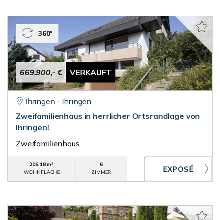
360°
669.900,- €
VERKAUFT
Ihringen - Ihringen
Zweifamilienhaus in herrlicher Ortsrandlage von
Ihringen!
Zweifamilienhaus
206,18 m²
6
WOHNFLÄCHE
ZIMMER