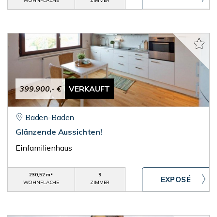
WOHNFLÄCHE
ZIMMER
399.900,- €
VERKAUFT
Baden-Baden
Glänzende Aussichten!
Einfamilienhaus
230,52 m²
9
WOHNFLÄCHE
ZIMMER