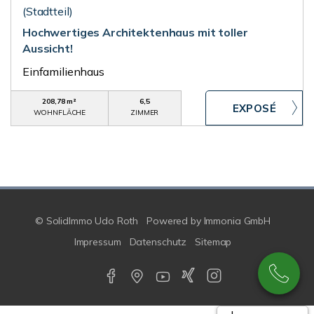
(Stadtteil)
Hochwertiges Architektenhaus mit toller
Aussicht!
Einfamilienhaus
208,78 m²
6,5
WOHNFLÄCHE
ZIMMER
© SolidImmo Udo Roth
Powered by
Immonia GmbH
Impressum
Datenschutz
Sitemap