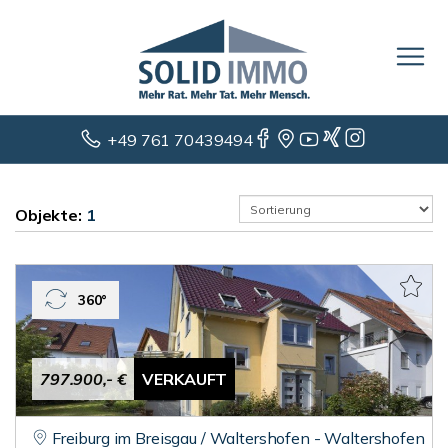
+49 761 70439494
Objekte:
1
360°
797.900,- €
VERKAUFT
Freiburg im Breisgau / Waltershofen - Waltershofen