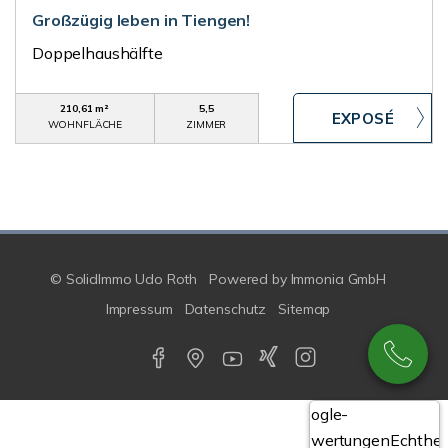
Großzügig leben in Tiengen!
Doppelhaushälfte
210,61 m²
5,5
WOHNFLÄCHE
ZIMMER
© SolidImmo Udo Roth
Powered by
Immonia GmbH
Impressum
Datenschutz
Sitemap
Google-
Bewertungen
Echthei