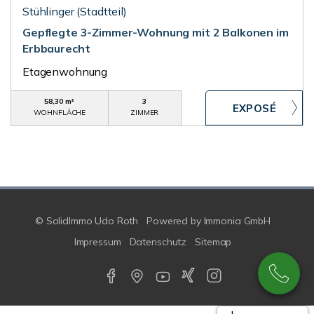
Stühlinger (Stadtteil)
Gepflegte 3-Zimmer-Wohnung mit 2 Balkonen im
Erbbaurecht
Etagenwohnung
58,30 m²
3
WOHNFLÄCHE
ZIMMER
© SolidImmo Udo Roth
Powered by
Immonia GmbH
Impressum
Datenschutz
Sitemap