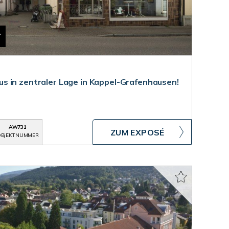
T
 in zentraler Lage in Kappel-Grafenhausen!
AW731
ZUM EXPOSÉ
BJEKTNUMMER