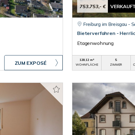
753.753,- €
VERKAUF
Freiburg im Breisgau - 
Bieterverfahren - Herrli
Etagenwohnung
128,12 m²
5
ZUM EXPOSÉ
WOHNFLÄCHE
ZIMMER
O