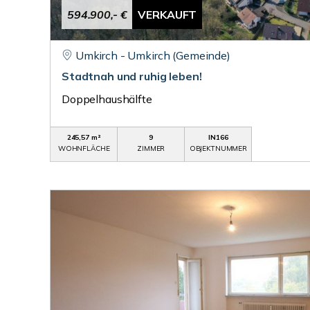
594.900,- €
VERKAUFT
Umkirch - Umkirch (Gemeinde)
Stadtnah und ruhig leben!
Doppelhaushälfte
245,57 m²
9
IN166
WOHNFLÄCHE
ZIMMER
OBJEKTNUMMER