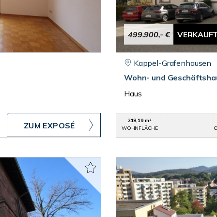
499.900,- €
VERKAUF
Kappel-Grafenhausen
Wohn- und Geschäftshaus
Haus
218,19 m²
ZUM EXPOSÉ
WOHNFLÄCHE
O