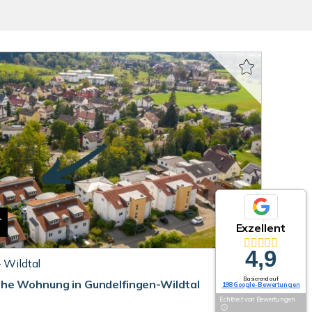
T
Exzellent
4,9
- Wildtal
Basierend auf
he Wohnung in Gundelfingen-Wildtal
198 Google-Bewertungen
Echtheit von Bewertungen