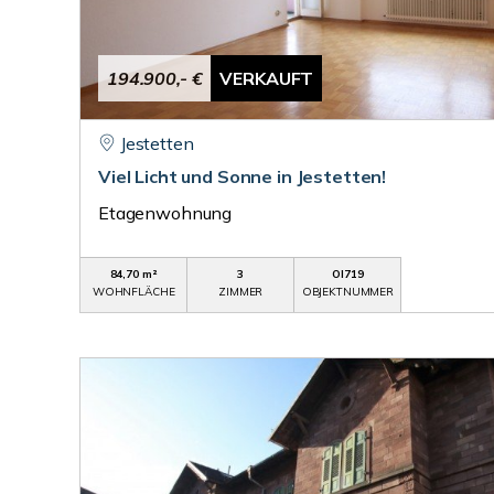
194.900,- €
VERKAUFT
Jestetten
Viel Licht und Sonne in Jestetten!
Etagenwohnung
84,70 m²
3
OI719
WOHNFLÄCHE
ZIMMER
OBJEKTNUMMER