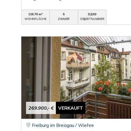
119,70 m²
5
DJ153
WOHNFLÄCHE
ZIMMER
OBJEKTNUMMER
269.900,- €
VERKAUFT
Freiburg im Breisgau / Wiehre