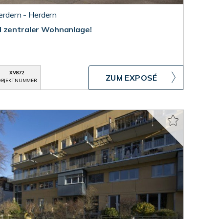
Herdern - Herdern
d zentraler Wohnanlage!
XV872
ZUM EXPOSÉ
BJEKTNUMMER