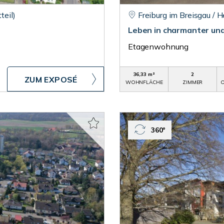
teil)
Freiburg im Breisgau / 
Leben in charmanter un
Etagenwohnung
36,33 m²
2
ZUM EXPOSÉ
WOHNFLÄCHE
ZIMMER
O
360°