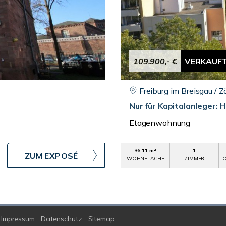
109.900,- €
VERKAUF
Freiburg im Breisgau / Z
Nur für Kapitalanleger: 
Etagenwohnung
36,11 m²
1
ZUM EXPOSÉ
WOHNFLÄCHE
ZIMMER
O
Impressum
Datenschutz
Sitemap