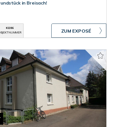
ndstück in Breisach!
KI286
ZUM EXPOSÉ
BJEKTNUMMER
T