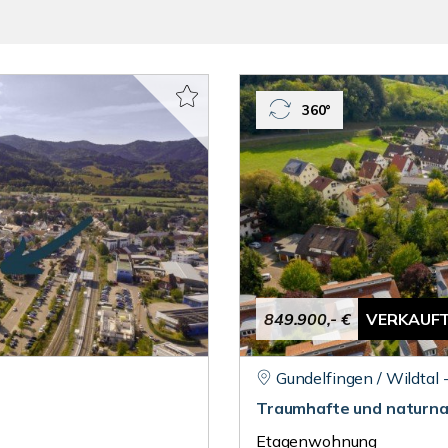
360°
849.900,- €
VERKAUF
Gundelfingen / Wildtal 
Traumhafte und naturna
Etagenwohnung