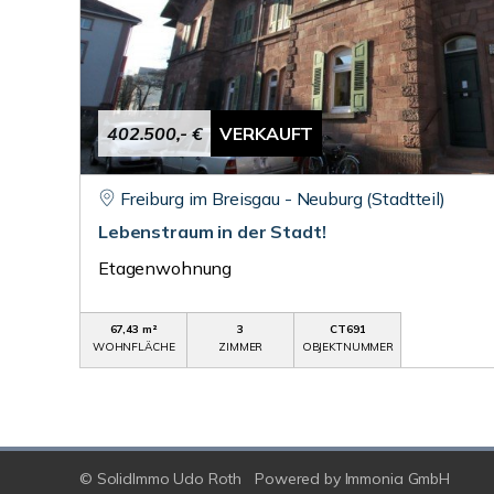
402.500,- €
VERKAUFT
Freiburg im Breisgau - Neuburg (Stadtteil)
Lebenstraum in der Stadt!
Etagenwohnung
67,43 m²
3
CT691
WOHNFLÄCHE
ZIMMER
OBJEKTNUMMER
© SolidImmo Udo Roth
Powered by
Immonia GmbH