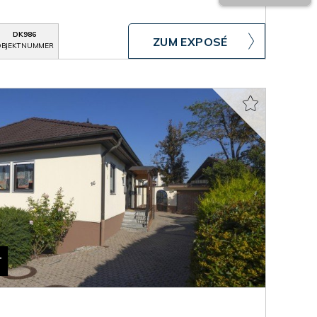
DK986
ZUM EXPOSÉ
BJEKTNUMMER
T