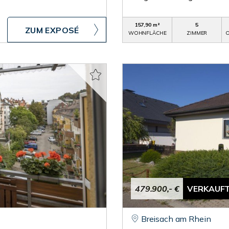
157,90 m²
5
ZUM EXPOSÉ
WOHNFLÄCHE
ZIMMER
O
479.900,- €
VERKAUF
Breisach am Rhein