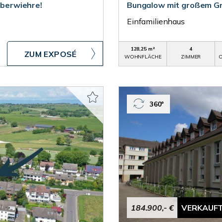
Oberwiehre!
Bungalow mit großem Gru
Einfamilienhaus
128,25 m²
4
ZUM EXPOSÉ
WOHNFLÄCHE
ZIMMER
O
360°
184.900,- €
VERKAUF