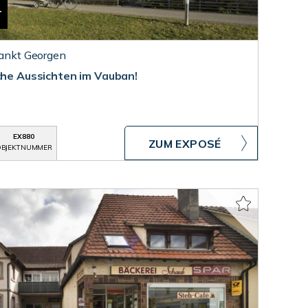
T
Sankt Georgen
che Aussichten im Vauban!
EX880
ZUM EXPOSÉ
BJEKTNUMMER