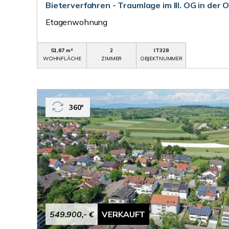
Bieterverfahren - Traumlage im III. OG in der 
Etagenwohnung
51,87 m²
2
IT328
WOHNFLÄCHE
ZIMMER
OBJEKTNUMMER
360°
549.900,- €
VERKAUFT