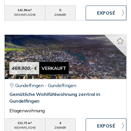
141,96 m²
5
WOHNFLÄCHE
ZIMMER
469.900,- €
VERKAUFT
Gundelfingen - Gundelfingen
Gemütliche Wohlfühlwohnung zentral in
Gundelfingen
Etagenwohnung
122,71 m²
4
WOHNFLÄCHE
ZIMMER