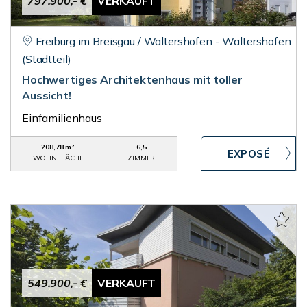
797.900,- €
VERKAUFT
Freiburg im Breisgau / Waltershofen - Waltershofen
(Stadtteil)
Hochwertiges Architektenhaus mit toller
Aussicht!
Einfamilienhaus
208,78 m²
6,5
WOHNFLÄCHE
ZIMMER
549.900,- €
VERKAUFT