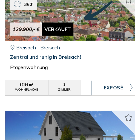
360°
129.900,- €
VERKAUFT
Breisach - Breisach
Zentral und ruhig in Breisach!
Etagenwohnung
37,56 m²
2
WOHNFLÄCHE
ZIMMER