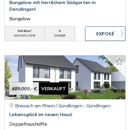
Bungalow mit herrlichem Südgarten in
Denzlingen!
Bungalow
130,66 m²
5
WOHNFLÄCHE
ZIMMER
489.000,- €
VERKAUFT
Breisach am Rhein / Gündlingen - Gündlingen
Lebensglück im neuen Haus!
Doppelhaushälfte