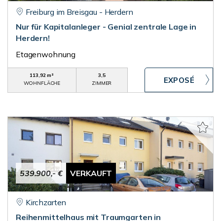
Freiburg im Breisgau - Herdern
Nur für Kapitalanleger - Genial zentrale Lage in
Herdern!
Etagenwohnung
113,92 m²
3,5
WOHNFLÄCHE
ZIMMER
539.900,- €
VERKAUFT
Kirchzarten
Reihenmittelhaus mit Traumgarten in