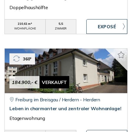
Doppelhaushälfte
210,61 m²
5,5
WOHNFLÄCHE
ZIMMER
360°
184.900,- €
VERKAUFT
Freiburg im Breisgau / Herdern - Herdern
Leben in charmanter und zentraler Wohnanlage!
Etagenwohnung