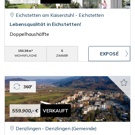
Eichstetten am Kaiserstuhl - Eichstetten
Lebensqualität in Eichstetten!
Doppelhaushälfte
150,38 m²
5
WOHNFLÄCHE
ZIMMER
360°
559.900,- €
VERKAUFT
Denzlingen - Denzlingen (Gemeinde)