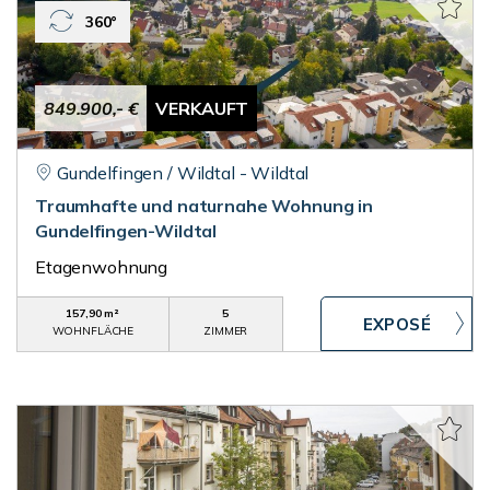
360°
849.900,- €
VERKAUFT
Gundelfingen / Wildtal - Wildtal
Traumhafte und naturnahe Wohnung in
Gundelfingen-Wildtal
Etagenwohnung
157,90 m²
5
WOHNFLÄCHE
ZIMMER