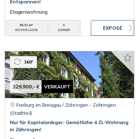
Entspannen!
Etagenwohnung
36,11 m²
1
WOHNFLÄCHE
ZIMMER
360°
329.900,- €
VERKAUFT
Freiburg im Breisgau / Zähringen - Zähringen
(Stadtteil)
Nur für Kapitalanleger: Gemütliche 4 Zi.-Wohnung
in Zähringen!