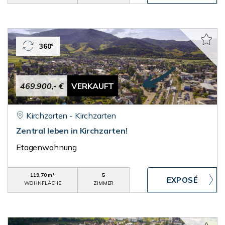
360°
469.900,- €
VERKAUFT
Kirchzarten - Kirchzarten
Zentral leben in Kirchzarten!
Etagenwohnung
119,70 m²
5
WOHNFLÄCHE
ZIMMER