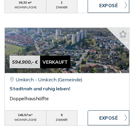
36,33 m²
2
WOHNFLÄCHE
ZIMMER
594.900,- €
VERKAUFT
Umkirch - Umkirch (Gemeinde)
Stadtnah und ruhig leben!
Doppelhaushälfte
245,57 m²
9
WOHNFLÄCHE
ZIMMER