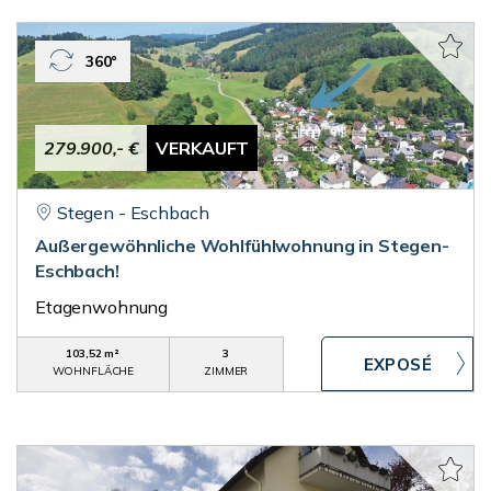
360°
279.900,- €
VERKAUFT
Stegen - Eschbach
Außergewöhnliche Wohlfühlwohnung in Stegen-
Eschbach!
Etagenwohnung
103,52 m²
3
WOHNFLÄCHE
ZIMMER