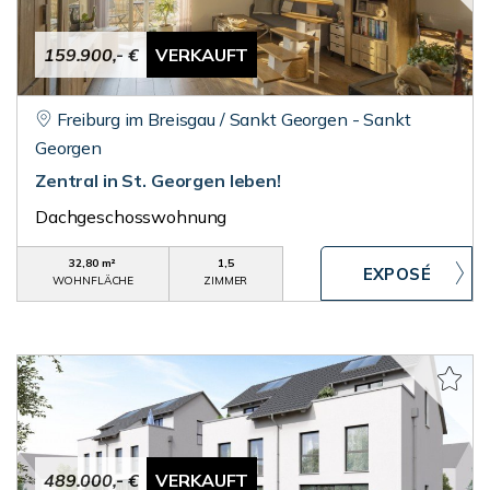
159.900,- €
VERKAUFT
Freiburg im Breisgau / Sankt Georgen - Sankt
Georgen
Zentral in St. Georgen leben!
Dachgeschosswohnung
32,80 m²
1,5
WOHNFLÄCHE
ZIMMER
489.000,- €
VERKAUFT