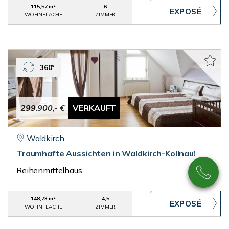
115,57 m²
6
WOHNFLÄCHE
ZIMMER
360°
299.900,- €
VERKAUFT
Waldkirch
Traumhafte Aussichten in Waldkirch-Kollnau!
Reihenmittelhaus
148,73 m²
4,5
WOHNFLÄCHE
ZIMMER