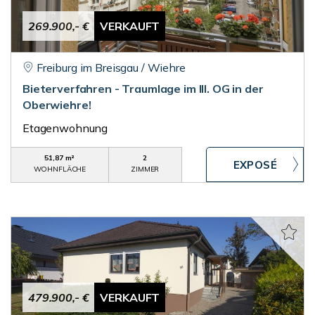
269.900,- €
VERKAUFT
Freiburg im Breisgau / Wiehre
Bieterverfahren - Traumlage im III. OG in der
Oberwiehre!
Etagenwohnung
51,87 m²
2
WOHNFLÄCHE
ZIMMER
479.900,- €
VERKAUFT