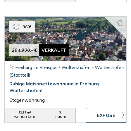
360°
294.900,- €
VERKAUFT
Freiburg im Breisgau / Waltershofen - Waltershofen
(Stadtteil)
Ruhige Maisonettewohnung in Freiburg-
Waltershofen!
Etagenwohnung
92,32 m²
3
WOHNFLÄCHE
ZIMMER