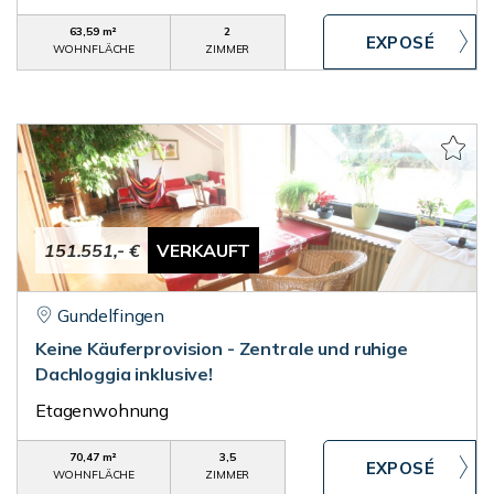
63,59 m²
2
WOHNFLÄCHE
ZIMMER
151.551,- €
VERKAUFT
Gundelfingen
Keine Käuferprovision - Zentrale und ruhige
Dachloggia inklusive!
Etagenwohnung
70,47 m²
3,5
WOHNFLÄCHE
ZIMMER