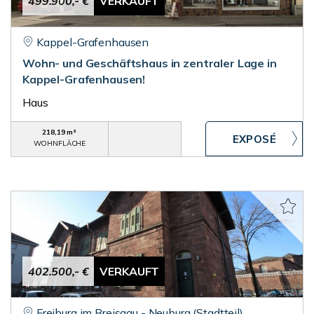
499.900,- €
VERKAUFT
Kappel-Grafenhausen
Wohn- und Geschäftshaus in zentraler Lage in
Kappel-Grafenhausen!
Haus
218,19 m²
WOHNFLÄCHE
402.500,- €
VERKAUFT
Freiburg im Breisgau - Neuburg (Stadtteil)