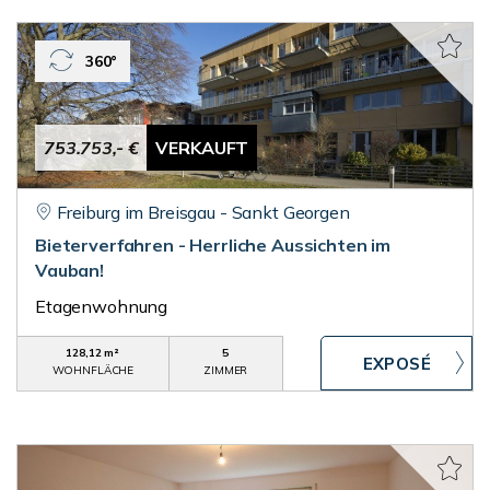
360°
753.753,- €
VERKAUFT
Freiburg im Breisgau - Sankt Georgen
Bieterverfahren - Herrliche Aussichten im
Vauban!
Etagenwohnung
128,12 m²
5
WOHNFLÄCHE
ZIMMER