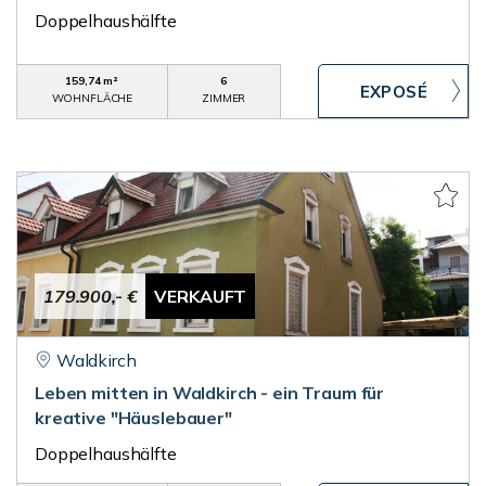
Doppelhaushälfte
159,74 m²
6
WOHNFLÄCHE
ZIMMER
179.900,- €
VERKAUFT
Waldkirch
Leben mitten in Waldkirch - ein Traum für
kreative "Häuslebauer"
Doppelhaushälfte