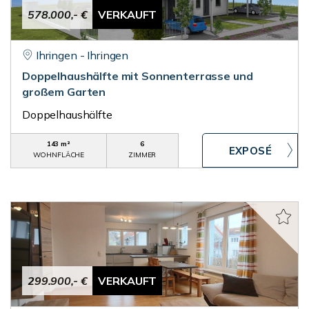
578.000,- €
VERKAUFT
Ihringen - Ihringen
Doppelhaushälfte mit Sonnenterrasse und
großem Garten
Doppelhaushälfte
143 m²
6
WOHNFLÄCHE
ZIMMER
299.900,- €
VERKAUFT