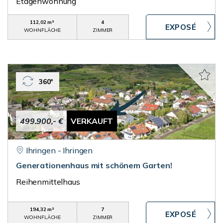
Etagenwohnung
112,02 m²
4
WOHNFLÄCHE
ZIMMER
360°
499.900,- €
VERKAUFT
Ihringen - Ihringen
Generationenhaus mit schönem Garten!
Reihenmittelhaus
194,32 m²
7
WOHNFLÄCHE
ZIMMER