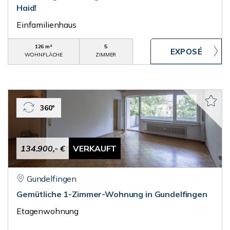
Haid!
Einfamilienhaus
126 m²
5
WOHNFLÄCHE
ZIMMER
360°
134.900,- €
VERKAUFT
Gundelfingen
Gemütliche 1-Zimmer-Wohnung in Gundelfingen
Etagenwohnung