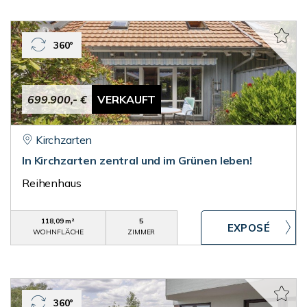
360°
699.900,- €
VERKAUFT
Kirchzarten
In Kirchzarten zentral und im Grünen leben!
Reihenhaus
118,09 m²
5
WOHNFLÄCHE
ZIMMER
360°