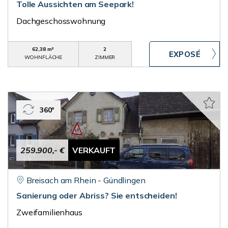
Tolle Aussichten am Seepark!
Dachgeschosswohnung
62,38 m²
2
WOHNFLÄCHE
ZIMMER
360°
259.900,- €
VERKAUFT
Breisach am Rhein - Gündlingen
Sanierung oder Abriss? Sie entscheiden!
Zweifamilienhaus