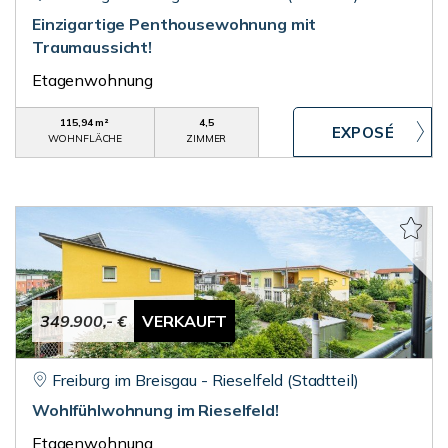
Einzigartige Penthousewohnung mit
Traumaussicht!
Etagenwohnung
115,94 m²
4,5
WOHNFLÄCHE
ZIMMER
349.900,- €
VERKAUFT
Freiburg im Breisgau - Rieselfeld (Stadtteil)
Wohlfühlwohnung im Rieselfeld!
Etagenwohnung