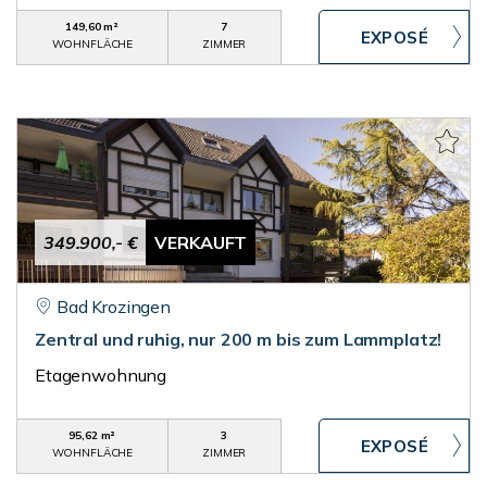
149,60 m²
7
WOHNFLÄCHE
ZIMMER
349.900,- €
VERKAUFT
Bad Krozingen
Zentral und ruhig, nur 200 m bis zum Lammplatz!
Etagenwohnung
95,62 m²
3
WOHNFLÄCHE
ZIMMER