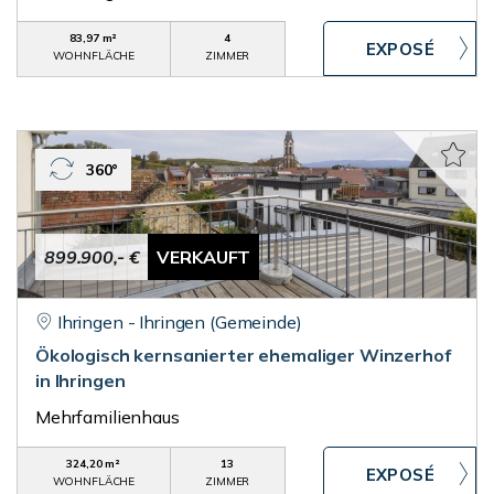
83,97 m²
4
WOHNFLÄCHE
ZIMMER
360°
899.900,- €
VERKAUFT
Ihringen - Ihringen (Gemeinde)
Ökologisch kernsanierter ehemaliger Winzerhof
in Ihringen
Mehrfamilienhaus
324,20 m²
13
WOHNFLÄCHE
ZIMMER