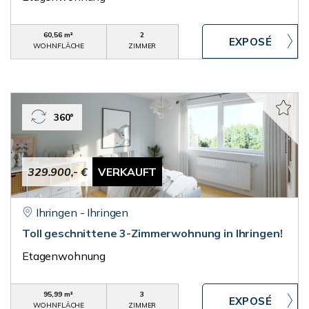
60,56 m²
2
WOHNFLÄCHE
ZIMMER
360°
329.900,- €
VERKAUFT
Ihringen - Ihringen
Toll geschnittene 3-Zimmerwohnung in Ihringen!
Etagenwohnung
95,99 m²
3
WOHNFLÄCHE
ZIMMER