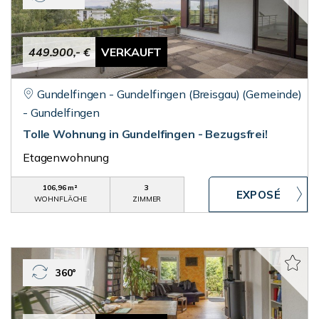
449.900,- €
VERKAUFT
Gundelfingen - Gundelfingen (Breisgau) (Gemeinde)
- Gundelfingen
Tolle Wohnung in Gundelfingen - Bezugsfrei!
Etagenwohnung
106,96 m²
3
WOHNFLÄCHE
ZIMMER
360°