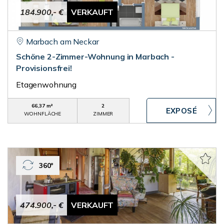
184.900,- €
VERKAUFT
Marbach am Neckar
Schöne 2-Zimmer-Wohnung in Marbach -
Provisionsfrei!
Etagenwohnung
66,37 m²
2
WOHNFLÄCHE
ZIMMER
360°
474.900,- €
VERKAUFT