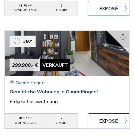
43,70 m²
1
WOHNFLÄCHE
ZIMMER
360°
299.900,- €
VERKAUFT
Gundelfingen
Gemütliche Wohnung in Gundelfingen!
Erdgeschosswohnung
81,57 m²
2
WOHNFLÄCHE
ZIMMER