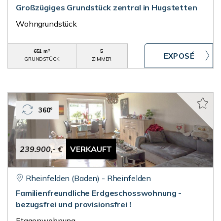
Großzügiges Grundstück zentral in Hugstetten
Wohngrundstück
651 m²
5
GRUNDSTÜCK
ZIMMER
360°
239.900,- €
VERKAUFT
Rheinfelden (Baden) - Rheinfelden
Familienfreundliche Erdgeschosswohnung -
bezugsfrei und provisionsfrei !
Etagenwohnung