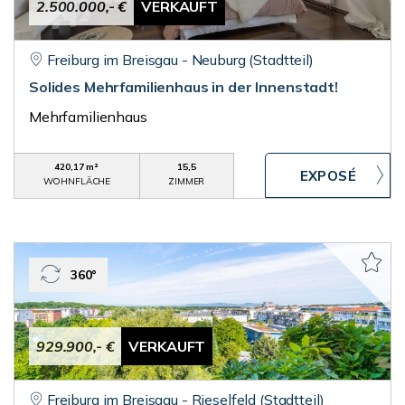
2.500.000,- €
VERKAUFT
Freiburg im Breisgau - Neuburg (Stadtteil)
Solides Mehrfamilienhaus in der Innenstadt!
Mehrfamilienhaus
420,17 m²
15,5
WOHNFLÄCHE
ZIMMER
360°
929.900,- €
VERKAUFT
Freiburg im Breisgau - Rieselfeld (Stadtteil)