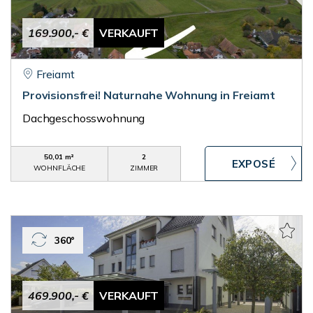
169.900,- €
VERKAUFT
Freiamt
Provisionsfrei! Naturnahe Wohnung in Freiamt
Dachgeschosswohnung
50,01 m²
2
WOHNFLÄCHE
ZIMMER
360°
469.900,- €
VERKAUFT