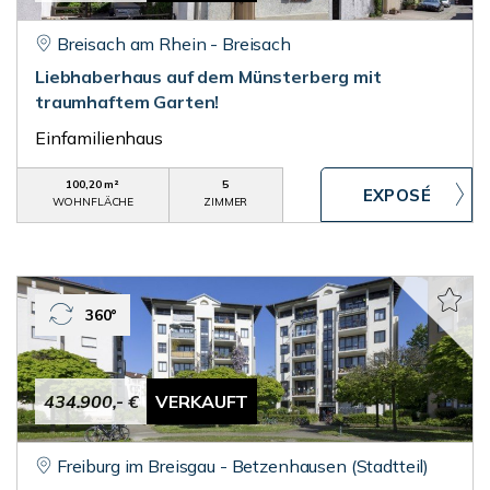
Breisach am Rhein - Breisach
Liebhaberhaus auf dem Münsterberg mit
traumhaftem Garten!
Einfamilienhaus
100,20 m²
5
WOHNFLÄCHE
ZIMMER
360°
434.900,- €
VERKAUFT
Freiburg im Breisgau - Betzenhausen (Stadtteil)