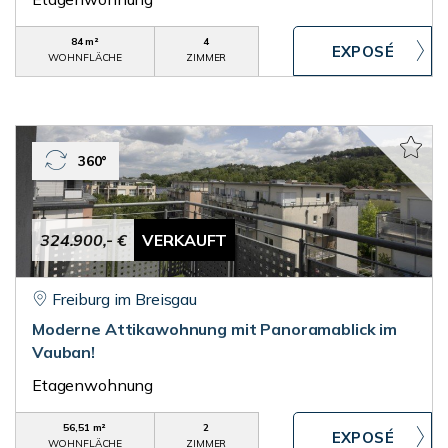
84 m²
4
WOHNFLÄCHE
ZIMMER
360°
324.900,- €
VERKAUFT
Freiburg im Breisgau
Moderne Attikawohnung mit Panoramablick im
Vauban!
Etagenwohnung
56,51 m²
2
WOHNFLÄCHE
ZIMMER