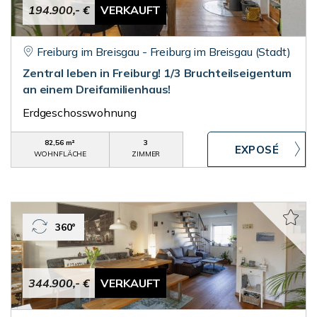
194.900,- €
VERKAUFT
Freiburg im Breisgau - Freiburg im Breisgau (Stadt)
Zentral leben in Freiburg! 1/3 Bruchteilseigentum
an einem Dreifamilienhaus!
Erdgeschosswohnung
82,56 m²
3
WOHNFLÄCHE
ZIMMER
360°
344.900,- €
VERKAUFT