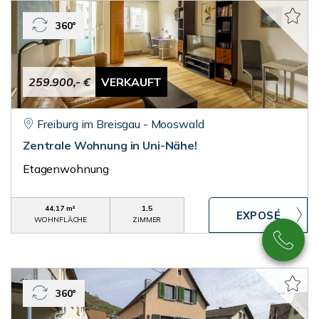
360°
259.900,- €
VERKAUFT
Freiburg im Breisgau - Mooswald
Zentrale Wohnung in Uni-Nähe!
Etagenwohnung
44,17 m²
1,5
WOHNFLÄCHE
ZIMMER
360°