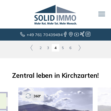
+49 761 70439494
2
3
4
5
6
Zentral leben in Kirchzarten!
360°