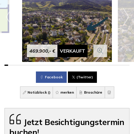
469.900,- €
VERKAUFT
Facebook
(Twitter)
Notizblock (
)
merken
Broschüre
Jetzt Besichtigungstermin
buchen!