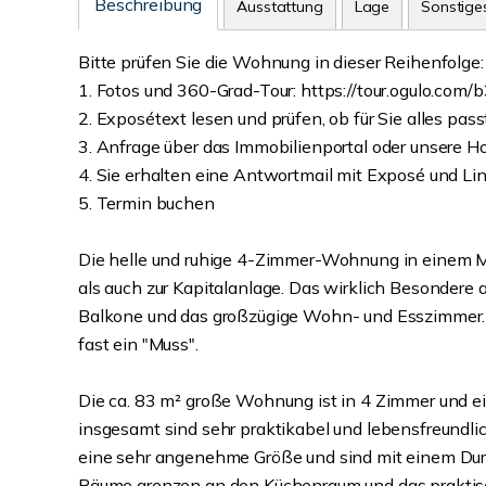
Beschreibung
Ausstattung
Lage
Sonstige
Bitte prüfen Sie die Wohnung in dieser Reihenfolge:
1. Fotos und 360-Grad-Tour: https://tour.ogulo.com/
2. Exposétext lesen und prüfen, ob für Sie alles pass
3. Anfrage über das Immobilienportal oder unsere
4. Sie erhalten eine Antwortmail mit Exposé und Lin
5. Termin buchen
Die helle und ruhige 4-Zimmer-Wohnung in einem Me
als auch zur Kapitalanlage. Das wirklich Besondere a
Balkone und das großzügige Wohn- und Esszimmer. 
fast ein "Muss".
Die ca. 83 m² große Wohnung ist in 4 Zimmer und ei
insgesamt sind sehr praktikabel und lebensfreund
eine sehr angenehme Größe und sind mit einem Durc
Räume grenzen an den Küchenraum und das prakti