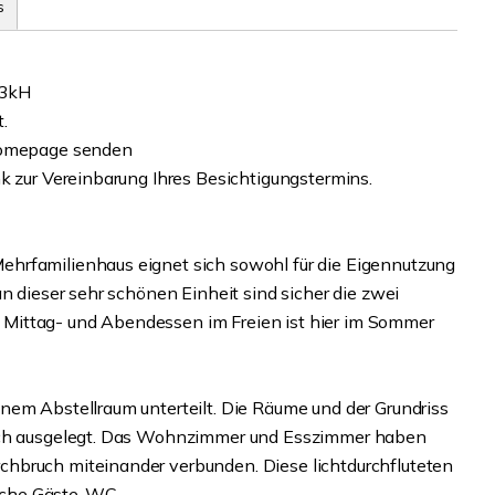
s
b3kH
t.
 Homepage senden
k zur Vereinbarung Ihres Besichtigungstermins.
hrfamilienhaus eignet sich sowohl für die Eigennutzung
n dieser sehr schönen Einheit sind sicher die zwei
Mittag- und Abendessen im Freien ist hier im Sommer
nem Abstellraum unterteilt. Die Räume und der Grundriss
lich ausgelegt. Das Wohnzimmer und Esszimmer haben
hbruch miteinander verbunden. Diese lichtdurchfluteten
sche Gäste-WC.