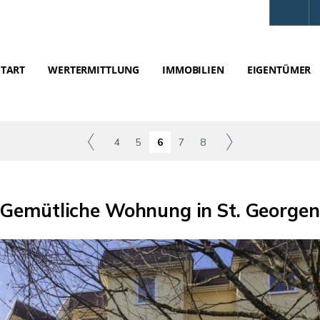
START
WERTERMITTLUNG
IMMOBILIEN
EIGENTÜMER
4
5
6
7
8
Gemütliche Wohnung in St. Georgen