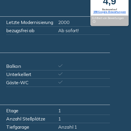
4,9
Basierend auf
198 Google-Bewertungen
Echtheit von Bewertungen
Letzte Modernisierung
2000
bezugsfrei ab
Ab sofort!
Balkon
Unterkellert
Gäste-WC
Etage
1
Anzahl Stellplätze
1
Tiefgarage
Anzahl 1