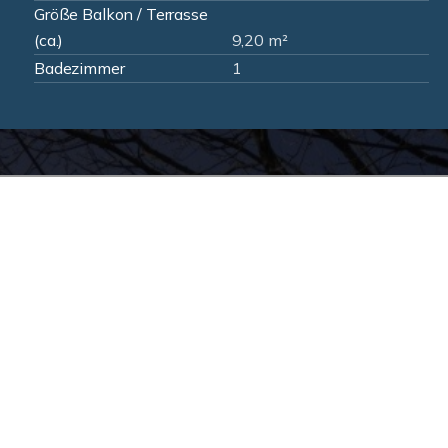
Größe Balkon / Terrasse
(ca.)
9,20 m²
Badezimmer
1