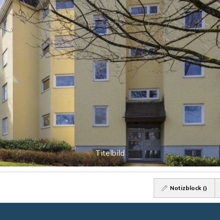
Titelbild
Notizblock (
)