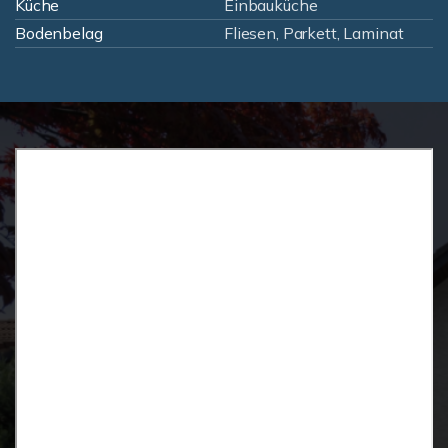
Küche
Einbauküche
Bodenbelag
Fliesen, Parkett, Laminat