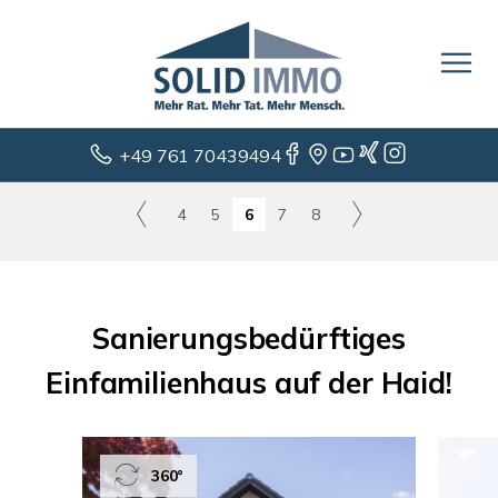
+49 761 70439494
4
5
6
7
8
Sanierungsbedürftiges
Einfamilienhaus auf der Haid!
360°