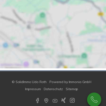
© SolidImmo Udo Roth
Powered by
Immonia GmbH
Impressum
Datenschutz
Sitemap