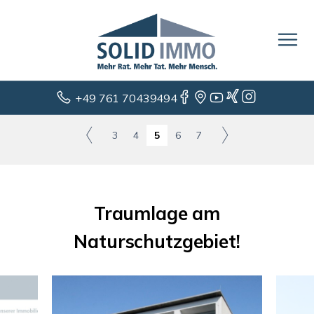
+49 761 70439494
3
4
5
6
7
Traumlage am
Naturschutzgebiet!