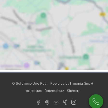
© SolidImmo Udo Roth
Powered by
Immonia GmbH
Impressum
Datenschutz
Sitemap