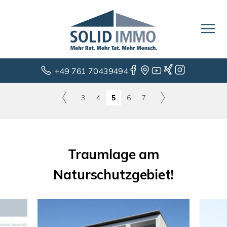
+49 761 70439494
3
4
5
6
7
Traumlage am
Naturschutzgebiet!