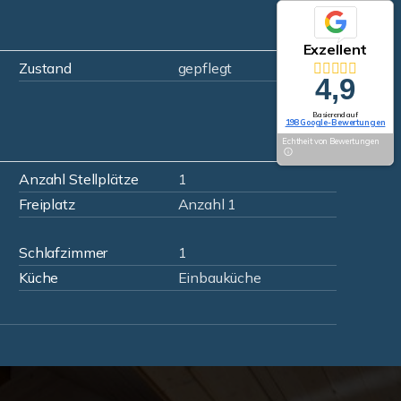
Exzellent
Zustand
gepflegt
4,9
Basierend auf
198 Google-Bewertungen
Echtheit von Bewertungen
Anzahl Stellplätze
1
Freiplatz
Anzahl 1
Schlafzimmer
1
Küche
Einbauküche