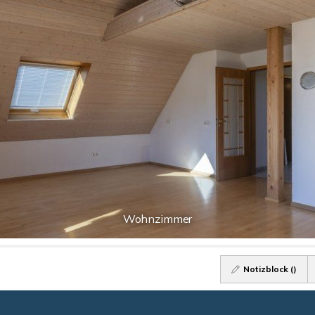
Wohnzimmer
Notizblock (
)