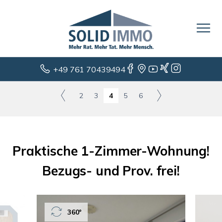
+49 761 70439494
2
3
4
5
6
Praktische 1-Zimmer-Wohnung!
Bezugs- und Prov. frei!
360°