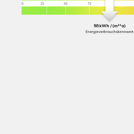
98 kWh / (m²*a)
Energieverbrauchskennwert