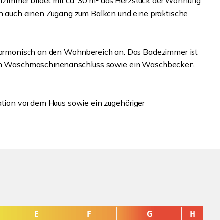
zimmer bildet mit ca. 30 m² das Herzstück der Wohnung.
ern auch einen Zugang zum Balkon und eine praktische
h harmonisch an den Wohnbereich an. Das Badezimmer ist
inen Waschmaschinenanschluss sowie ein Waschbecken.
uation vor dem Haus sowie ein zugehöriger