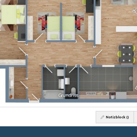
Grundriss
Notizblock (
)