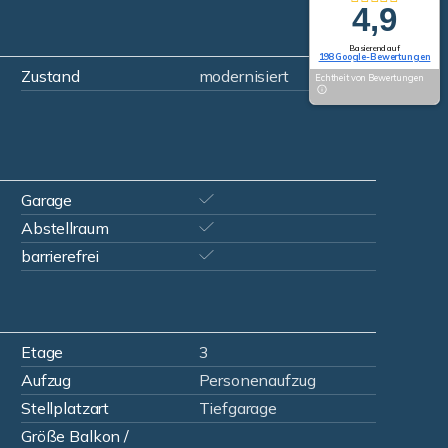
4,9
Basierend auf
198 Google-Bewertungen
Zustand
modernisiert
Echtheit von Bewertungen
Garage
Abstellraum
barrierefrei
Etage
3
Aufzug
Personenaufzug
Stellplatzart
Tiefgarage
Größe Balkon /